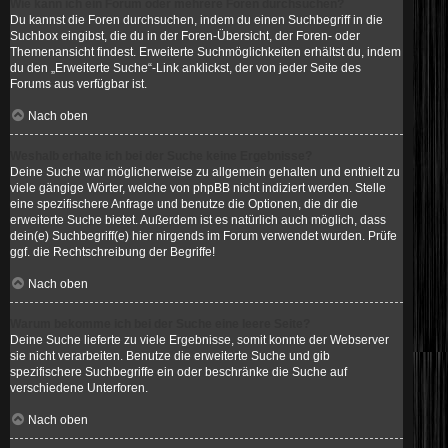
Wie kann ich ein Forum oder mehrere Foren durchsuchen?
Du kannst die Foren durchsuchen, indem du einen Suchbegriff in die
Suchbox eingibst, die du in der Foren-Übersicht, der Foren- oder
Themenansicht findest. Erweiterte Suchmöglichkeiten erhältst du, indem
du den „Erweiterte Suche“-Link anklickst, der von jeder Seite des
Forums aus verfügbar ist.
Nach oben
Weshalb erhalte ich bei der Suche keine Ergebnisse?
Deine Suche war möglicherweise zu allgemein gehalten und enthielt zu
viele gängige Wörter, welche von phpBB nicht indiziert werden. Stelle
eine spezifischere Anfrage und benutze die Optionen, die dir die
erweiterte Suche bietet. Außerdem ist es natürlich auch möglich, dass
dein(e) Suchbegriff(e) hier nirgends im Forum verwendet wurden. Prüfe
ggf. die Rechtschreibung der Begriffe!
Nach oben
Warum bekomme ich bei der Suche eine leere Seite?
Deine Suche lieferte zu viele Ergebnisse, somit konnte der Webserver
sie nicht verarbeiten. Benutze die erweiterte Suche und gib
spezifischere Suchbegriffe ein oder beschränke die Suche auf
verschiedene Unterforen.
Nach oben