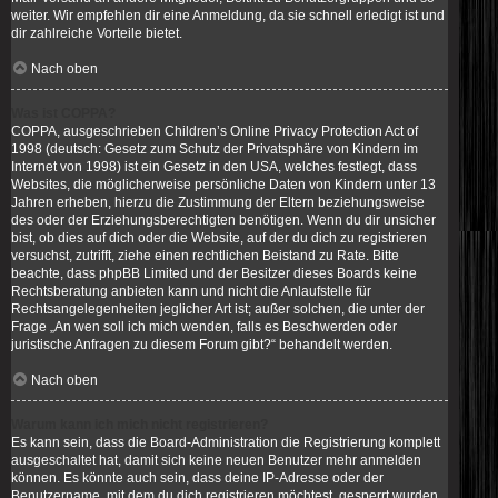
weiter. Wir empfehlen dir eine Anmeldung, da sie schnell erledigt ist und
dir zahlreiche Vorteile bietet.
Nach oben
Was ist COPPA?
COPPA, ausgeschrieben Children’s Online Privacy Protection Act of
1998 (deutsch: Gesetz zum Schutz der Privatsphäre von Kindern im
Internet von 1998) ist ein Gesetz in den USA, welches festlegt, dass
Websites, die möglicherweise persönliche Daten von Kindern unter 13
Jahren erheben, hierzu die Zustimmung der Eltern beziehungsweise
des oder der Erziehungsberechtigten benötigen. Wenn du dir unsicher
bist, ob dies auf dich oder die Website, auf der du dich zu registrieren
versuchst, zutrifft, ziehe einen rechtlichen Beistand zu Rate. Bitte
beachte, dass phpBB Limited und der Besitzer dieses Boards keine
Rechtsberatung anbieten kann und nicht die Anlaufstelle für
Rechtsangelegenheiten jeglicher Art ist; außer solchen, die unter der
Frage „An wen soll ich mich wenden, falls es Beschwerden oder
juristische Anfragen zu diesem Forum gibt?“ behandelt werden.
Nach oben
Warum kann ich mich nicht registrieren?
Es kann sein, dass die Board-Administration die Registrierung komplett
ausgeschaltet hat, damit sich keine neuen Benutzer mehr anmelden
können. Es könnte auch sein, dass deine IP-Adresse oder der
Benutzername, mit dem du dich registrieren möchtest, gesperrt wurden.