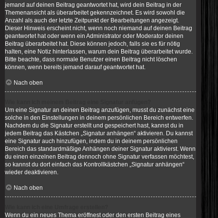
jemand auf deinen Beitrag geantwortet hat, wird dein Beitrag in der
Themenansicht als überarbeitet gekennzeichnet. Es wird sowohl die
Anzahl als auch der letzte Zeitpunkt der Bearbeitungen angezeigt.
Dieser Hinweis erscheint nicht, wenn noch niemand auf deinen Beitrag
geantwortet hat oder wenn ein Administrator oder Moderator deinen
Beitrag überarbeitet hat. Diese können jedoch, falls sie es für nötig
halten, eine Notiz hinterlassen, warum dein Beitrag überarbeitet wurde.
Bitte beachte, dass normale Benutzer einen Beitrag nicht löschen
können, wenn bereits jemand darauf geantwortet hat.
Nach oben
Wie kann ich meinem Beitrag eine Signatur anfügen?
Um eine Signatur an deinen Beitrag anzufügen, musst du zunächst eine
solche in den Einstellungen in deinem persönlichen Bereich entwerfen.
Nachdem du die Signatur erstellt und gespeichert hast, kannst du in
jedem Beitrag das Kästchen „Signatur anhängen“ aktivieren. Du kannst
eine Signatur auch hinzufügen, indem du in deinem persönlichen
Bereich das standardmäßige Anhängen deiner Signatur aktivierst. Wenn
du einen einzelnen Beitrag dennoch ohne Signatur verfassen möchtest,
so kannst du dort einfach das Kontrollkästchen „Signatur anhängen“
wieder deaktivieren.
Nach oben
Wie kann ich eine Umfrage erstellen?
Wenn du ein neues Thema eröffnest oder den ersten Beitrag eines