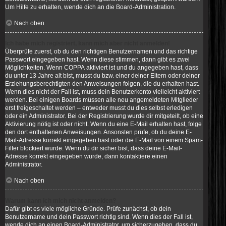
Um Hilfe zu erhalten, wende dich an die Board-Administration.
Nach oben
Ich habe mich registriert, kann mich aber nicht anmelden!
Überprüfe zuerst, ob du den richtigen Benutzernamen und das richtige
Passwort eingegeben hast. Wenn diese stimmen, dann gibt es zwei
Möglichkeiten. Wenn
COPPA
aktiviert ist und du angegeben hast, dass
du unter 13 Jahre alt bist, musst du bzw. einer deiner Eltern oder deiner
Erziehungsberechtigten den Anweisungen folgen, die du erhalten hast.
Wenn dies nicht der Fall ist, muss dein Benutzerkonto vielleicht aktiviert
werden. Bei einigen Boards müssen alle neu angemeldeten Mitglieder
erst freigeschaltet werden – entweder musst du dies selbst erledigen
oder ein Administrator. Bei der Registrierung wurde dir mitgeteilt, ob eine
Aktivierung nötig ist oder nicht. Wenn du eine E-Mail erhalten hast, folge
den dort enthaltenen Anweisungen. Ansonsten prüfe, ob du deine E-
Mail-Adresse korrekt eingegeben hast oder die E-Mail von einem Spam-
Filter blockiert wurde. Wenn du dir sicher bist, dass deine E-Mail-
Adresse korrekt eingegeben wurde, dann kontaktiere einen
Administrator.
Nach oben
Warum kann ich mich nicht anmelden?
Dafür gibt es viele mögliche Gründe. Prüfe zunächst, ob dein
Benutzername und dein Passwort richtig sind. Wenn dies der Fall ist,
wende dich an einen Board-Administrator, um sicherzugehen, dass du