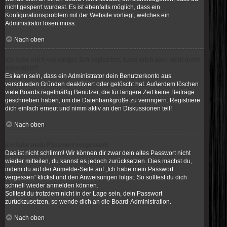
nicht gesperrt wurdest. Es ist ebenfalls möglich, dass ein
Konfigurationsproblem mit der Website vorliegt, welches ein
Administrator lösen muss.
Nach oben
Ich habe mich vor einiger Zeit registriert, kann mich aber nicht mehr
anmelden?!
Es kann sein, dass ein Administrator dein Benutzerkonto aus
verschieden Gründen deaktiviert oder gelöscht hat. Außerdem löschen
viele Boards regelmäßig Benutzer, die für längere Zeit keine Beiträge
geschrieben haben, um die Datenbankgröße zu verringern. Registriere
dich einfach erneut und nimm aktiv an den Diskussionen teil!
Nach oben
Ich habe mein Passwort vergessen!
Das ist nicht schlimm! Wir können dir zwar dein altes Passwort nicht
wieder mitteilen, du kannst es jedoch zurücksetzen. Dies machst du,
indem du auf der Anmelde-Seite auf „Ich habe mein Passwort
vergessen“ klickst und den Anweisungen folgst. So solltest du dich
schnell wieder anmelden können.
Solltest du trotzdem nicht in der Lage sein, dein Passwort
zurückzusetzen, so wende dich an die Board-Administration.
Nach oben