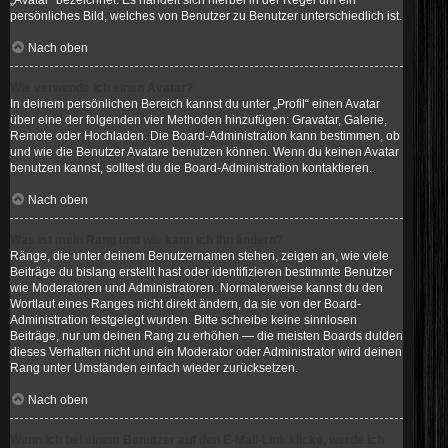
„Avatar“ bezeichnet. Es handelt sich hierbei in der Regel um ein
persönliches Bild, welches von Benutzer zu Benutzer unterschiedlich ist.
Nach oben
Wie verwende ich einen Avatar?
In deinem persönlichen Bereich kannst du unter „Profil“ einen Avatar
über eine der folgenden vier Methoden hinzufügen: Gravatar, Galerie,
Remote oder Hochladen. Die Board-Administration kann bestimmen, ob
und wie die Benutzer Avatare benutzen können. Wenn du keinen Avatar
benutzen kannst, solltest du die Board-Administration kontaktieren.
Nach oben
Was ist mein Rang und wie kann ich ihn ändern?
Ränge, die unter deinem Benutzernamen stehen, zeigen an, wie viele
Beiträge du bislang erstellt hast oder identifizieren bestimmte Benutzer
wie Moderatoren und Administratoren. Normalerweise kannst du den
Wortlaut eines Ranges nicht direkt ändern, da sie von der Board-
Administration festgelegt wurden. Bitte schreibe keine sinnlosen
Beiträge, nur um deinen Rang zu erhöhen — die meisten Boards dulden
dieses Verhalten nicht und ein Moderator oder Administrator wird deinen
Rang unter Umständen einfach wieder zurücksetzen.
Nach oben
Wenn ich bei einem Benutzer auf den E-Mail-Link klicke, werde ich