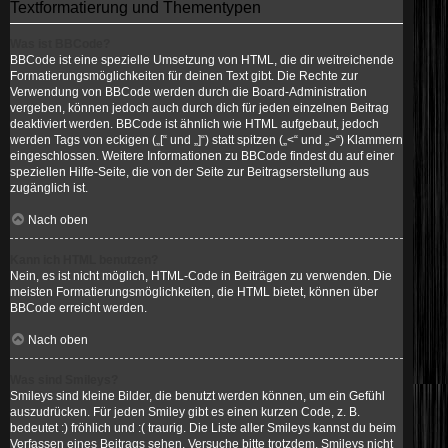
Textformatierung und Thementypen
Was ist BBCode?
BBCode ist eine spezielle Umsetzung von HTML, die dir weitreichende
Formatierungsmöglichkeiten für deinen Text gibt. Die Rechte zur
Verwendung von BBCode werden durch die Board-Administration
vergeben, können jedoch auch durch dich für jeden einzelnen Beitrag
deaktiviert werden. BBCode ist ähnlich wie HTML aufgebaut, jedoch
werden Tags von eckigen („[“ und „]“) statt spitzen („<“ und „>“) Klammern
eingeschlossen. Weitere Informationen zu BBCode findest du auf einer
speziellen Hilfe-Seite, die von der Seite zur Beitragserstellung aus
zugänglich ist.
Nach oben
Kann ich HTML benutzen?
Nein, es ist nicht möglich, HTML-Code in Beiträgen zu verwenden. Die
meisten Formatierungsmöglichkeiten, die HTML bietet, können über
BBCode erreicht werden.
Nach oben
Was sind Smileys?
Smileys sind kleine Bilder, die benutzt werden können, um ein Gefühl
auszudrücken. Für jeden Smiley gibt es einen kurzen Code, z. B.
bedeutet :) fröhlich und :( traurig. Die Liste aller Smileys kannst du beim
Verfassen eines Beitrags sehen. Versuche bitte trotzdem, Smileys nicht