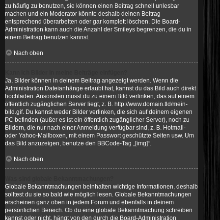
zu häufig zu benutzen, sie können einen Beitrag schnell unlesbar
machen und ein Moderator könnte deshalb deinen Beitrag
entsprechend überarbeiten oder gar komplett löschen. Die Board-
Administration kann auch die Anzahl der Smileys begrenzen, die du in
einem Beitrag benutzen kannst.
Nach oben
Kann ich Bilder in meine Beiträge einfügen?
Ja, Bilder können in deinem Beitrag angezeigt werden. Wenn die
Administration Dateianhänge erlaubt hat, kannst du das Bild auch direkt
hochladen. Ansonsten musst du zu einem Bild verlinken, das auf einem
öffentlich zugänglichen Server liegt, z. B. http://www.domain.tld/mein-
bild.gif. Du kannst weder Bilder verlinken, die sich auf deinem eigenen
PC befinden (außer es ist ein öffentlich zugänglicher Server), noch zu
Bildern, die nur nach einer Anmeldung verfügbar sind, z. B. Hotmail-
oder Yahoo-Mailboxen, mit einem Passwort geschützte Seiten usw. Um
das Bild anzuzeigen, benutze den BBCode-Tag „[img]“.
Nach oben
Was sind globale Bekanntmachungen?
Globale Bekanntmachungen beinhalten wichtige Informationen, deshalb
solltest du sie so bald wie möglich lesen. Globale Bekanntmachungen
erscheinen ganz oben in jedem Forum und ebenfalls in deinem
persönlichen Bereich. Ob du eine globale Bekanntmachung schreiben
kannst oder nicht, hängt von den durch die Board-Administration