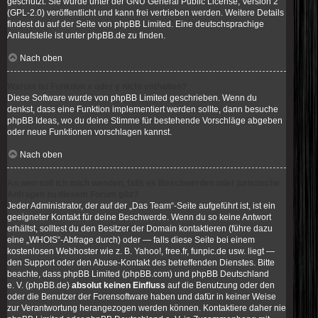
geschützt. Sie wurde unter der GNU General Public License, Version 2
(GPL-2.0) veröffentlicht und kann frei vertrieben werden. Weitere Details
findest du
auf der Seite von phpBB Limited
. Eine deutschsprachige
Anlaufstelle ist unter
phpBB.de
zu finden.
Nach oben
Warum ist Funktion x oder y nicht enthalten?
Diese Software wurde von phpBB Limited geschrieben. Wenn du
denkst, dass eine Funktion implementiert werden sollte, dann besuche
phpBB Ideas
, wo du deine Stimme für bestehende Vorschläge abgeben
oder neue Funktionen vorschlagen kannst.
Nach oben
An wen soll ich mich wenden, falls es Beschwerden oder juristische
Anfragen zu diesem Forum gibt?
Jeder Administrator, der auf der „Das Team“-Seite aufgeführt ist, ist ein
geeigneter Kontakt für deine Beschwerde. Wenn du so keine Antwort
erhältst, solltest du den Besitzer der Domain kontaktieren (führe dazu
eine
„WHOIS“-Abfrage
durch) oder — falls diese Seite bei einem
kostenlosen Webhoster wie z. B. Yahoo!, free.fr, funpic.de usw. liegt —
den Support oder den Abuse-Kontakt des betreffenden Dienstes. Bitte
beachte, dass phpBB Limited (phpBB.com) und phpBB Deutschland
e. V. (phpBB.de)
absolut keinen Einfluss
auf die Benutzung oder den
oder die Benutzer der Forensoftware haben und dafür in keiner Weise
zur Verantwortung herangezogen werden können. Kontaktiere daher nie