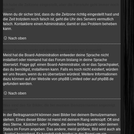
Ich habe die Zeitzone eingestellt, aber die Forenuhr geht immer noch
falsch!
Wenn du dir sicher bist, dass du die Zeitzone richtig eingestellt hast und
die Zeit trotzdem noch falsch ist, geht die Uhr des Servers vermutlich
falsch. Kontaktiere einen Administrator, damit er das Problem beheben
kann.
Nach oben
Meine Sprache steht auf diesem Board nicht zur Auswahl!
Meist hat die Board-Administration entweder deine Sprache nicht
installiert oder niemand hat das Forum bislang in deine Sprache
übersetzt. Frage ggf. einen Board-Administrator, ob er das Sprachpaket,
das du benötigst, installieren kann. Falls es noch nicht existiert, würden
wir uns freuen, wenn du es übersetzen würdest. Weitere Informationen
dazu können auf der Website von
phpBB Limited
oder auf
phpBB.de
gefunden werden.
Nach oben
Was sind das für Bilder, die bei meinem Benutzernamen angezeigt
werden?
In der Beitragsansicht können zwei Bilder bei deinem Benutzernamen
stehen. Eines dieser Bilder ist meist mit deinem Rang verknüpft: Oft sind
dies Sterne, Kästchen oder Punkte, die deine Beitragszahl oder deinen
Status im Forum angeben. Das andere, meist größere, Bild wird auch als