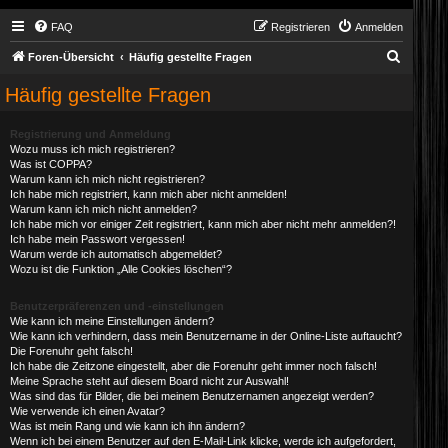
FAQ
Registrieren
Anmelden
S
Foren-Übersicht
Häufig gestellte Fragen
u
Häufig gestellte Fragen
c
h
Registrierung und Anmeldung
Wozu muss ich mich registrieren?
e
Was ist COPPA?
Warum kann ich mich nicht registrieren?
Ich habe mich registriert, kann mich aber nicht anmelden!
Warum kann ich mich nicht anmelden?
Ich habe mich vor einiger Zeit registriert, kann mich aber nicht mehr anmelden?!
Ich habe mein Passwort vergessen!
Warum werde ich automatisch abgemeldet?
Wozu ist die Funktion „Alle Cookies löschen“?
Benutzerpräferenzen und -einstellungen
Wie kann ich meine Einstellungen ändern?
Wie kann ich verhindern, dass mein Benutzername in der Online-Liste auftaucht?
Die Forenuhr geht falsch!
Ich habe die Zeitzone eingestellt, aber die Forenuhr geht immer noch falsch!
Meine Sprache steht auf diesem Board nicht zur Auswahl!
Was sind das für Bilder, die bei meinem Benutzernamen angezeigt werden?
Wie verwende ich einen Avatar?
Was ist mein Rang und wie kann ich ihn ändern?
Wenn ich bei einem Benutzer auf den E-Mail-Link klicke, werde ich aufgefordert,