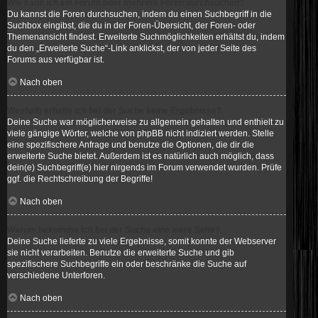
Wie kann ich ein Forum oder mehrere Foren durchsuchen?
Du kannst die Foren durchsuchen, indem du einen Suchbegriff in die
Suchbox eingibst, die du in der Foren-Übersicht, der Foren- oder
Themenansicht findest. Erweiterte Suchmöglichkeiten erhältst du, indem
du den „Erweiterte Suche“-Link anklickst, der von jeder Seite des
Forums aus verfügbar ist.
Nach oben
Weshalb erhalte ich bei der Suche keine Ergebnisse?
Deine Suche war möglicherweise zu allgemein gehalten und enthielt zu
viele gängige Wörter, welche von phpBB nicht indiziert werden. Stelle
eine spezifischere Anfrage und benutze die Optionen, die dir die
erweiterte Suche bietet. Außerdem ist es natürlich auch möglich, dass
dein(e) Suchbegriff(e) hier nirgends im Forum verwendet wurden. Prüfe
ggf. die Rechtschreibung der Begriffe!
Nach oben
Warum bekomme ich bei der Suche eine leere Seite?
Deine Suche lieferte zu viele Ergebnisse, somit konnte der Webserver
sie nicht verarbeiten. Benutze die erweiterte Suche und gib
spezifischere Suchbegriffe ein oder beschränke die Suche auf
verschiedene Unterforen.
Nach oben