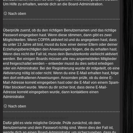
Um Hilfe zu erhalten, wende dich an die Board-Administration.
Nach oben
Ich habe mich registriert, kann mich aber nicht anmelden!
Überprüfe zuerst, ob du den richtigen Benutzernamen und das richtige
Passwort eingegeben hast. Wenn diese stimmen, dann gibt es zwei
Möglichkeiten. Wenn
COPPA
aktiviert ist und du angegeben hast, dass
du unter 13 Jahre alt bist, musst du bzw. einer deiner Eltern oder deiner
Erziehungsberechtigten den Anweisungen folgen, die du erhalten hast.
Wenn dies nicht der Fall ist, muss dein Benutzerkonto vielleicht aktiviert
werden. Bei einigen Boards müssen alle neu angemeldeten Mitglieder
erst freigeschaltet werden – entweder musst du dies selbst erledigen
oder ein Administrator. Bei der Registrierung wurde dir mitgeteilt, ob eine
Aktivierung nötig ist oder nicht. Wenn du eine E-Mail erhalten hast, folge
den dort enthaltenen Anweisungen. Ansonsten prüfe, ob du deine E-
Mail-Adresse korrekt eingegeben hast oder die E-Mail von einem Spam-
Filter blockiert wurde. Wenn du dir sicher bist, dass deine E-Mail-
Adresse korrekt eingegeben wurde, dann kontaktiere einen
Administrator.
Nach oben
Warum kann ich mich nicht anmelden?
Dafür gibt es viele mögliche Gründe. Prüfe zunächst, ob dein
Benutzername und dein Passwort richtig sind. Wenn dies der Fall ist,
wende dich an einen Board-Administrator, um sicherzugehen, dass du