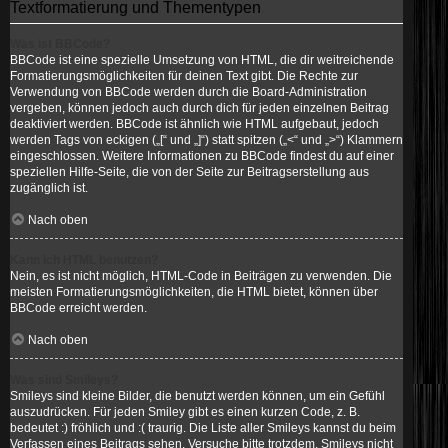
Textformatierung und Thementypen
Was ist BBCode?
BBCode ist eine spezielle Umsetzung von HTML, die dir weitreichende
Formatierungsmöglichkeiten für deinen Text gibt. Die Rechte zur
Verwendung von BBCode werden durch die Board-Administration
vergeben, können jedoch auch durch dich für jeden einzelnen Beitrag
deaktiviert werden. BBCode ist ähnlich wie HTML aufgebaut, jedoch
werden Tags von eckigen („[“ und „]“) statt spitzen („<“ und „>“) Klammern
eingeschlossen. Weitere Informationen zu BBCode findest du auf einer
speziellen Hilfe-Seite, die von der Seite zur Beitragserstellung aus
zugänglich ist.
Nach oben
Kann ich HTML benutzen?
Nein, es ist nicht möglich, HTML-Code in Beiträgen zu verwenden. Die
meisten Formatierungsmöglichkeiten, die HTML bietet, können über
BBCode erreicht werden.
Nach oben
Was sind Smileys?
Smileys sind kleine Bilder, die benutzt werden können, um ein Gefühl
auszudrücken. Für jeden Smiley gibt es einen kurzen Code, z. B.
bedeutet :) fröhlich und :( traurig. Die Liste aller Smileys kannst du beim
Verfassen eines Beitrags sehen. Versuche bitte trotzdem, Smileys nicht