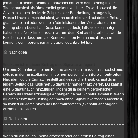
jemand auf deinen Beitrag geantwortet hat, wird dein Beitrag in der
Themenansicht als überarbeitet gekennzeichnet. Es wird sowohl die
Anzahl als auch der letzte Zeitpunkt der Bearbeitungen angezeigt.
Dieser Hinweis erscheint nicht, wenn noch niemand auf deinen Beitrag
geantwortet hat oder wenn ein Administrator oder Moderator deinen
Beitrag überarbeitet hat. Diese können jedoch, falls sie es für nötig
halten, eine Notiz hinterlassen, warum dein Beitrag überarbeitet wurde.
Bitte beachte, dass normale Benutzer einen Beitrag nicht löschen
können, wenn bereits jemand darauf geantwortet hat.
Nach oben
Wie kann ich meinem Beitrag eine Signatur anfügen?
Um eine Signatur an deinen Beitrag anzufügen, musst du zunächst eine
solche in den Einstellungen in deinem persönlichen Bereich entwerfen.
Nachdem du die Signatur erstellt und gespeichert hast, kannst du in
jedem Beitrag das Kästchen „Signatur anhängen“ aktivieren. Du kannst
eine Signatur auch hinzufügen, indem du in deinem persönlichen
Bereich das standardmäßige Anhängen deiner Signatur aktivierst. Wenn
du einen einzelnen Beitrag dennoch ohne Signatur verfassen möchtest,
so kannst du dort einfach das Kontrollkästchen „Signatur anhängen“
wieder deaktivieren.
Nach oben
Wie kann ich eine Umfrage erstellen?
Wenn du ein neues Thema eröffnest oder den ersten Beitrag eines