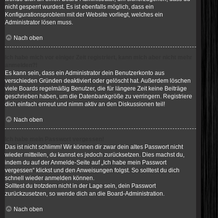
nicht gesperrt wurdest. Es ist ebenfalls möglich, dass ein
Konfigurationsproblem mit der Website vorliegt, welches ein
Administrator lösen muss.
Nach oben
Ich habe mich vor einiger Zeit registriert, kann mich aber nicht mehr
anmelden?!
Es kann sein, dass ein Administrator dein Benutzerkonto aus
verschieden Gründen deaktiviert oder gelöscht hat. Außerdem löschen
viele Boards regelmäßig Benutzer, die für längere Zeit keine Beiträge
geschrieben haben, um die Datenbankgröße zu verringern. Registriere
dich einfach erneut und nimm aktiv an den Diskussionen teil!
Nach oben
Ich habe mein Passwort vergessen!
Das ist nicht schlimm! Wir können dir zwar dein altes Passwort nicht
wieder mitteilen, du kannst es jedoch zurücksetzen. Dies machst du,
indem du auf der Anmelde-Seite auf „Ich habe mein Passwort
vergessen“ klickst und den Anweisungen folgst. So solltest du dich
schnell wieder anmelden können.
Solltest du trotzdem nicht in der Lage sein, dein Passwort
zurückzusetzen, so wende dich an die Board-Administration.
Nach oben