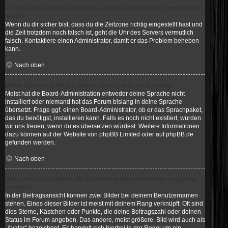
Ich habe die Zeitzone eingestellt, aber die Forenuhr geht immer noch
falsch!
Wenn du dir sicher bist, dass du die Zeitzone richtig eingestellt hast und
die Zeit trotzdem noch falsch ist, geht die Uhr des Servers vermutlich
falsch. Kontaktiere einen Administrator, damit er das Problem beheben
kann.
Nach oben
Meine Sprache steht auf diesem Board nicht zur Auswahl!
Meist hat die Board-Administration entweder deine Sprache nicht
installiert oder niemand hat das Forum bislang in deine Sprache
übersetzt. Frage ggf. einen Board-Administrator, ob er das Sprachpaket,
das du benötigst, installieren kann. Falls es noch nicht existiert, würden
wir uns freuen, wenn du es übersetzen würdest. Weitere Informationen
dazu können auf der Website von
phpBB Limited
oder auf
phpBB.de
gefunden werden.
Nach oben
Was sind das für Bilder, die bei meinem Benutzernamen angezeigt
werden?
In der Beitragsansicht können zwei Bilder bei deinem Benutzernamen
stehen. Eines dieser Bilder ist meist mit deinem Rang verknüpft: Oft sind
dies Sterne, Kästchen oder Punkte, die deine Beitragszahl oder deinen
Status im Forum angeben. Das andere, meist größere, Bild wird auch als