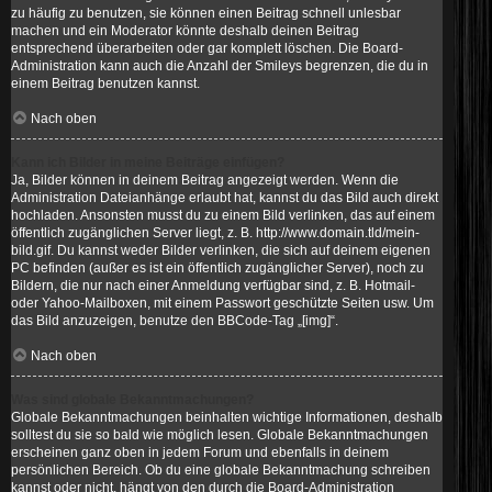
zu häufig zu benutzen, sie können einen Beitrag schnell unlesbar
machen und ein Moderator könnte deshalb deinen Beitrag
entsprechend überarbeiten oder gar komplett löschen. Die Board-
Administration kann auch die Anzahl der Smileys begrenzen, die du in
einem Beitrag benutzen kannst.
Nach oben
Kann ich Bilder in meine Beiträge einfügen?
Ja, Bilder können in deinem Beitrag angezeigt werden. Wenn die
Administration Dateianhänge erlaubt hat, kannst du das Bild auch direkt
hochladen. Ansonsten musst du zu einem Bild verlinken, das auf einem
öffentlich zugänglichen Server liegt, z. B. http://www.domain.tld/mein-
bild.gif. Du kannst weder Bilder verlinken, die sich auf deinem eigenen
PC befinden (außer es ist ein öffentlich zugänglicher Server), noch zu
Bildern, die nur nach einer Anmeldung verfügbar sind, z. B. Hotmail-
oder Yahoo-Mailboxen, mit einem Passwort geschützte Seiten usw. Um
das Bild anzuzeigen, benutze den BBCode-Tag „[img]“.
Nach oben
Was sind globale Bekanntmachungen?
Globale Bekanntmachungen beinhalten wichtige Informationen, deshalb
solltest du sie so bald wie möglich lesen. Globale Bekanntmachungen
erscheinen ganz oben in jedem Forum und ebenfalls in deinem
persönlichen Bereich. Ob du eine globale Bekanntmachung schreiben
kannst oder nicht, hängt von den durch die Board-Administration