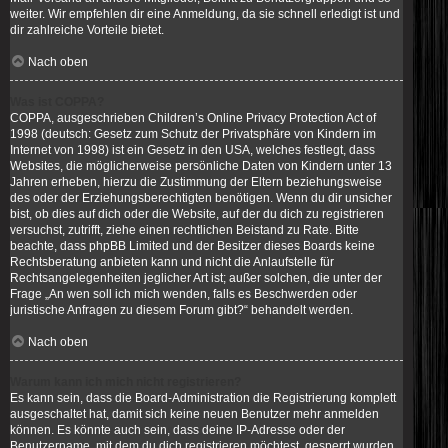
weiter. Wir empfehlen dir eine Anmeldung, da sie schnell erledigt ist und
dir zahlreiche Vorteile bietet.
Nach oben
Was ist COPPA?
COPPA, ausgeschrieben Children’s Online Privacy Protection Act of
1998 (deutsch: Gesetz zum Schutz der Privatsphäre von Kindern im
Internet von 1998) ist ein Gesetz in den USA, welches festlegt, dass
Websites, die möglicherweise persönliche Daten von Kindern unter 13
Jahren erheben, hierzu die Zustimmung der Eltern beziehungsweise
des oder der Erziehungsberechtigten benötigen. Wenn du dir unsicher
bist, ob dies auf dich oder die Website, auf der du dich zu registrieren
versuchst, zutrifft, ziehe einen rechtlichen Beistand zu Rate. Bitte
beachte, dass phpBB Limited und der Besitzer dieses Boards keine
Rechtsberatung anbieten kann und nicht die Anlaufstelle für
Rechtsangelegenheiten jeglicher Art ist; außer solchen, die unter der
Frage „An wen soll ich mich wenden, falls es Beschwerden oder
juristische Anfragen zu diesem Forum gibt?“ behandelt werden.
Nach oben
Warum kann ich mich nicht registrieren?
Es kann sein, dass die Board-Administration die Registrierung komplett
ausgeschaltet hat, damit sich keine neuen Benutzer mehr anmelden
können. Es könnte auch sein, dass deine IP-Adresse oder der
Benutzername, mit dem du dich registrieren möchtest, gesperrt wurden.