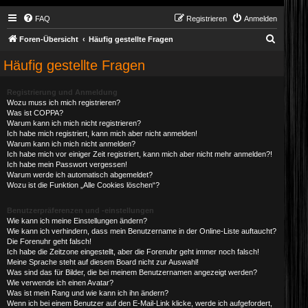
FAQ
Registrieren
Anmelden
S
Foren-Übersicht
Häufig gestellte Fragen
u
Häufig gestellte Fragen
c
h
Registrierung und Anmeldung
Wozu muss ich mich registrieren?
e
Was ist COPPA?
Warum kann ich mich nicht registrieren?
Ich habe mich registriert, kann mich aber nicht anmelden!
Warum kann ich mich nicht anmelden?
Ich habe mich vor einiger Zeit registriert, kann mich aber nicht mehr anmelden?!
Ich habe mein Passwort vergessen!
Warum werde ich automatisch abgemeldet?
Wozu ist die Funktion „Alle Cookies löschen“?
Benutzerpräferenzen und -einstellungen
Wie kann ich meine Einstellungen ändern?
Wie kann ich verhindern, dass mein Benutzername in der Online-Liste auftaucht?
Die Forenuhr geht falsch!
Ich habe die Zeitzone eingestellt, aber die Forenuhr geht immer noch falsch!
Meine Sprache steht auf diesem Board nicht zur Auswahl!
Was sind das für Bilder, die bei meinem Benutzernamen angezeigt werden?
Wie verwende ich einen Avatar?
Was ist mein Rang und wie kann ich ihn ändern?
Wenn ich bei einem Benutzer auf den E-Mail-Link klicke, werde ich aufgefordert,