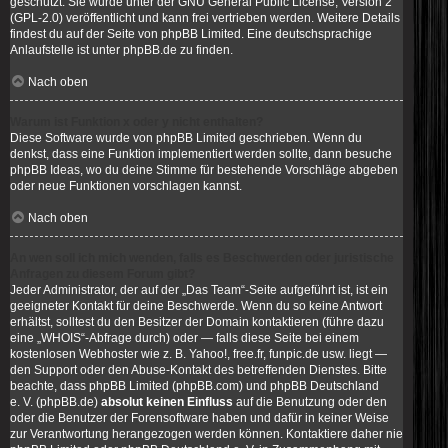
geschützt. Sie wurde unter der GNU General Public License, Version 2
(GPL-2.0) veröffentlicht und kann frei vertrieben werden. Weitere Details
findest du
auf der Seite von phpBB Limited
. Eine deutschsprachige
Anlaufstelle ist unter
phpBB.de
zu finden.
Nach oben
Warum ist Funktion x oder y nicht enthalten?
Diese Software wurde von phpBB Limited geschrieben. Wenn du
denkst, dass eine Funktion implementiert werden sollte, dann besuche
phpBB Ideas
, wo du deine Stimme für bestehende Vorschläge abgeben
oder neue Funktionen vorschlagen kannst.
Nach oben
An wen soll ich mich wenden, falls es Beschwerden oder juristische
Anfragen zu diesem Forum gibt?
Jeder Administrator, der auf der „Das Team“-Seite aufgeführt ist, ist ein
geeigneter Kontakt für deine Beschwerde. Wenn du so keine Antwort
erhältst, solltest du den Besitzer der Domain kontaktieren (führe dazu
eine
„WHOIS“-Abfrage
durch) oder — falls diese Seite bei einem
kostenlosen Webhoster wie z. B. Yahoo!, free.fr, funpic.de usw. liegt —
den Support oder den Abuse-Kontakt des betreffenden Dienstes. Bitte
beachte, dass phpBB Limited (phpBB.com) und phpBB Deutschland
e. V. (phpBB.de)
absolut keinen Einfluss
auf die Benutzung oder den
oder die Benutzer der Forensoftware haben und dafür in keiner Weise
zur Verantwortung herangezogen werden können. Kontaktiere daher nie