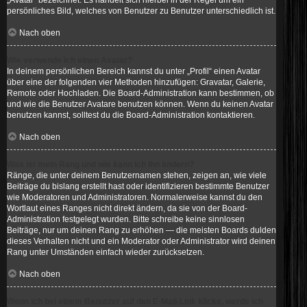
„Avatar“ bezeichnet. Es handelt sich hierbei in der Regel um ein
persönliches Bild, welches von Benutzer zu Benutzer unterschiedlich ist.
Nach oben
Wie verwende ich einen Avatar?
In deinem persönlichen Bereich kannst du unter „Profil“ einen Avatar
über eine der folgenden vier Methoden hinzufügen: Gravatar, Galerie,
Remote oder Hochladen. Die Board-Administration kann bestimmen, ob
und wie die Benutzer Avatare benutzen können. Wenn du keinen Avatar
benutzen kannst, solltest du die Board-Administration kontaktieren.
Nach oben
Was ist mein Rang und wie kann ich ihn ändern?
Ränge, die unter deinem Benutzernamen stehen, zeigen an, wie viele
Beiträge du bislang erstellt hast oder identifizieren bestimmte Benutzer
wie Moderatoren und Administratoren. Normalerweise kannst du den
Wortlaut eines Ranges nicht direkt ändern, da sie von der Board-
Administration festgelegt wurden. Bitte schreibe keine sinnlosen
Beiträge, nur um deinen Rang zu erhöhen — die meisten Boards dulden
dieses Verhalten nicht und ein Moderator oder Administrator wird deinen
Rang unter Umständen einfach wieder zurücksetzen.
Nach oben
Wenn ich bei einem Benutzer auf den E-Mail-Link klicke, werde ich