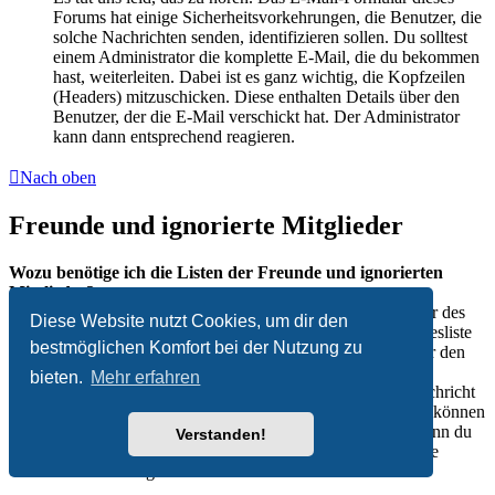
Forums hat einige Sicherheitsvorkehrungen, die Benutzer, die
solche Nachrichten senden, identifizieren sollen. Du solltest
einem Administrator die komplette E-Mail, die du bekommen
hast, weiterleiten. Dabei ist es ganz wichtig, die Kopfzeilen
(Headers) mitzuschicken. Diese enthalten Details über den
Benutzer, der die E-Mail verschickt hat. Der Administrator
kann dann entsprechend reagieren.
Nach oben
Freunde und ignorierte Mitglieder
Wozu benötige ich die Listen der Freunde und ignorierten
Mitglieder?
Du kannst diese Listen benutzen, um andere Mitglieder des
Diese Website nutzt Cookies, um dir den
Boards zu verwalten. Mitglieder, die du deiner Freundesliste
bestmöglichen Komfort bei der Nutzung zu
hinzufügst, werden in deinem persönlichen Bereich für den
schnellen Zugriff aufgelistet. Du siehst dort deren
bieten.
Mehr erfahren
Onlinestatus und kannst ihnen schnell eine Private Nachricht
senden. Abhängig von dem Style, den du verwendest, können
Beiträge deiner Freunde auch hervorgehoben sein. Wenn du
Verstanden!
einen Benutzer ignorierst, dann siehst du seine Beiträge
standardmäßig nicht.