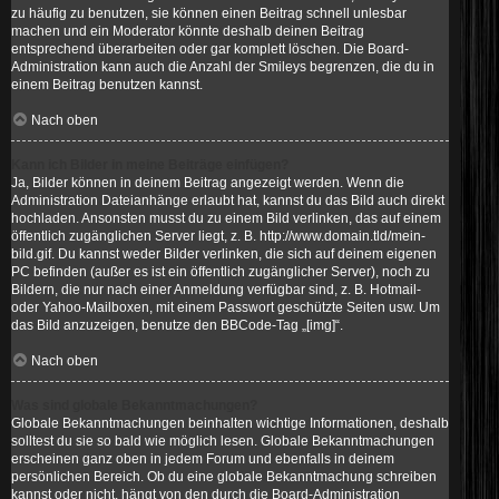
zu häufig zu benutzen, sie können einen Beitrag schnell unlesbar
machen und ein Moderator könnte deshalb deinen Beitrag
entsprechend überarbeiten oder gar komplett löschen. Die Board-
Administration kann auch die Anzahl der Smileys begrenzen, die du in
einem Beitrag benutzen kannst.
Nach oben
Kann ich Bilder in meine Beiträge einfügen?
Ja, Bilder können in deinem Beitrag angezeigt werden. Wenn die
Administration Dateianhänge erlaubt hat, kannst du das Bild auch direkt
hochladen. Ansonsten musst du zu einem Bild verlinken, das auf einem
öffentlich zugänglichen Server liegt, z. B. http://www.domain.tld/mein-
bild.gif. Du kannst weder Bilder verlinken, die sich auf deinem eigenen
PC befinden (außer es ist ein öffentlich zugänglicher Server), noch zu
Bildern, die nur nach einer Anmeldung verfügbar sind, z. B. Hotmail-
oder Yahoo-Mailboxen, mit einem Passwort geschützte Seiten usw. Um
das Bild anzuzeigen, benutze den BBCode-Tag „[img]“.
Nach oben
Was sind globale Bekanntmachungen?
Globale Bekanntmachungen beinhalten wichtige Informationen, deshalb
solltest du sie so bald wie möglich lesen. Globale Bekanntmachungen
erscheinen ganz oben in jedem Forum und ebenfalls in deinem
persönlichen Bereich. Ob du eine globale Bekanntmachung schreiben
kannst oder nicht, hängt von den durch die Board-Administration