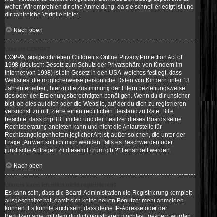
weiter. Wir empfehlen dir eine Anmeldung, da sie schnell erledigt ist und
dir zahlreiche Vorteile bietet.
Nach oben
Was ist COPPA?
COPPA, ausgeschrieben Children’s Online Privacy Protection Act of
1998 (deutsch: Gesetz zum Schutz der Privatsphäre von Kindern im
Internet von 1998) ist ein Gesetz in den USA, welches festlegt, dass
Websites, die möglicherweise persönliche Daten von Kindern unter 13
Jahren erheben, hierzu die Zustimmung der Eltern beziehungsweise
des oder der Erziehungsberechtigten benötigen. Wenn du dir unsicher
bist, ob dies auf dich oder die Website, auf der du dich zu registrieren
versuchst, zutrifft, ziehe einen rechtlichen Beistand zu Rate. Bitte
beachte, dass phpBB Limited und der Besitzer dieses Boards keine
Rechtsberatung anbieten kann und nicht die Anlaufstelle für
Rechtsangelegenheiten jeglicher Art ist; außer solchen, die unter der
Frage „An wen soll ich mich wenden, falls es Beschwerden oder
juristische Anfragen zu diesem Forum gibt?“ behandelt werden.
Nach oben
Warum kann ich mich nicht registrieren?
Es kann sein, dass die Board-Administration die Registrierung komplett
ausgeschaltet hat, damit sich keine neuen Benutzer mehr anmelden
können. Es könnte auch sein, dass deine IP-Adresse oder der
Benutzername, mit dem du dich registrieren möchtest, gesperrt wurden.