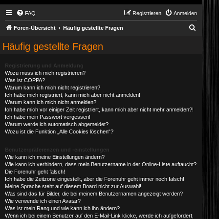
FAQ
Registrieren
Anmelden
S
Foren-Übersicht
Häufig gestellte Fragen
u
Häufig gestellte Fragen
c
h
Registrierung und Anmeldung
Wozu muss ich mich registrieren?
e
Was ist COPPA?
Warum kann ich mich nicht registrieren?
Ich habe mich registriert, kann mich aber nicht anmelden!
Warum kann ich mich nicht anmelden?
Ich habe mich vor einiger Zeit registriert, kann mich aber nicht mehr anmelden?!
Ich habe mein Passwort vergessen!
Warum werde ich automatisch abgemeldet?
Wozu ist die Funktion „Alle Cookies löschen“?
Benutzerpräferenzen und -einstellungen
Wie kann ich meine Einstellungen ändern?
Wie kann ich verhindern, dass mein Benutzername in der Online-Liste auftaucht?
Die Forenuhr geht falsch!
Ich habe die Zeitzone eingestellt, aber die Forenuhr geht immer noch falsch!
Meine Sprache steht auf diesem Board nicht zur Auswahl!
Was sind das für Bilder, die bei meinem Benutzernamen angezeigt werden?
Wie verwende ich einen Avatar?
Was ist mein Rang und wie kann ich ihn ändern?
Wenn ich bei einem Benutzer auf den E-Mail-Link klicke, werde ich aufgefordert,