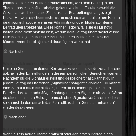
jemand auf deinen Beitrag geantwortet hat, wird dein Beitrag in der
Themenansicht als überarbeitet gekennzeichnet. Es wird sowohl die
Anzahl als auch der letzte Zeitpunkt der Bearbeitungen angezeigt.
Dieser Hinweis erscheint nicht, wenn noch niemand auf deinen Beitrag
geantwortet hat oder wenn ein Administrator oder Moderator deinen
Beitrag überarbeitet hat. Diese können jedoch, falls sie es für nötig
halten, eine Notiz hinterlassen, warum dein Beitrag überarbeitet wurde.
Bitte beachte, dass normale Benutzer einen Beitrag nicht löschen
können, wenn bereits jemand darauf geantwortet hat.
Nach oben
Wie kann ich meinem Beitrag eine Signatur anfügen?
Um eine Signatur an deinen Beitrag anzufügen, musst du zunächst eine
solche in den Einstellungen in deinem persönlichen Bereich entwerfen.
Nachdem du die Signatur erstellt und gespeichert hast, kannst du in
jedem Beitrag das Kästchen „Signatur anhängen“ aktivieren. Du kannst
eine Signatur auch hinzufügen, indem du in deinem persönlichen
Bereich das standardmäßige Anhängen deiner Signatur aktivierst. Wenn
du einen einzelnen Beitrag dennoch ohne Signatur verfassen möchtest,
so kannst du dort einfach das Kontrollkästchen „Signatur anhängen“
wieder deaktivieren.
Nach oben
Wie kann ich eine Umfrage erstellen?
Wenn du ein neues Thema eröffnest oder den ersten Beitrag eines