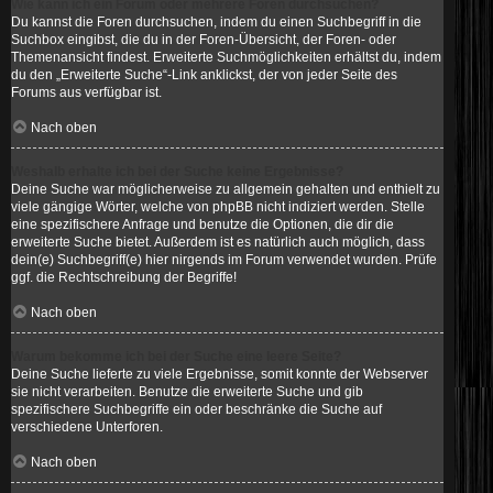
Wie kann ich ein Forum oder mehrere Foren durchsuchen?
Du kannst die Foren durchsuchen, indem du einen Suchbegriff in die
Suchbox eingibst, die du in der Foren-Übersicht, der Foren- oder
Themenansicht findest. Erweiterte Suchmöglichkeiten erhältst du, indem
du den „Erweiterte Suche“-Link anklickst, der von jeder Seite des
Forums aus verfügbar ist.
Nach oben
Weshalb erhalte ich bei der Suche keine Ergebnisse?
Deine Suche war möglicherweise zu allgemein gehalten und enthielt zu
viele gängige Wörter, welche von phpBB nicht indiziert werden. Stelle
eine spezifischere Anfrage und benutze die Optionen, die dir die
erweiterte Suche bietet. Außerdem ist es natürlich auch möglich, dass
dein(e) Suchbegriff(e) hier nirgends im Forum verwendet wurden. Prüfe
ggf. die Rechtschreibung der Begriffe!
Nach oben
Warum bekomme ich bei der Suche eine leere Seite?
Deine Suche lieferte zu viele Ergebnisse, somit konnte der Webserver
sie nicht verarbeiten. Benutze die erweiterte Suche und gib
spezifischere Suchbegriffe ein oder beschränke die Suche auf
verschiedene Unterforen.
Nach oben