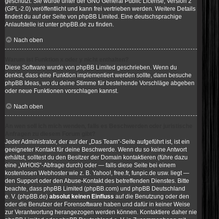
geschützt. Sie wurde unter der GNU General Public License, Version 2
(GPL-2.0) veröffentlicht und kann frei vertrieben werden. Weitere Details
findest du
auf der Seite von phpBB Limited
. Eine deutschsprachige
Anlaufstelle ist unter
phpBB.de
zu finden.
Nach oben
Warum ist Funktion x oder y nicht enthalten?
Diese Software wurde von phpBB Limited geschrieben. Wenn du
denkst, dass eine Funktion implementiert werden sollte, dann besuche
phpBB Ideas
, wo du deine Stimme für bestehende Vorschläge abgeben
oder neue Funktionen vorschlagen kannst.
Nach oben
An wen soll ich mich wenden, falls es Beschwerden oder juristische
Anfragen zu diesem Forum gibt?
Jeder Administrator, der auf der „Das Team“-Seite aufgeführt ist, ist ein
geeigneter Kontakt für deine Beschwerde. Wenn du so keine Antwort
erhältst, solltest du den Besitzer der Domain kontaktieren (führe dazu
eine
„WHOIS“-Abfrage
durch) oder — falls diese Seite bei einem
kostenlosen Webhoster wie z. B. Yahoo!, free.fr, funpic.de usw. liegt —
den Support oder den Abuse-Kontakt des betreffenden Dienstes. Bitte
beachte, dass phpBB Limited (phpBB.com) und phpBB Deutschland
e. V. (phpBB.de)
absolut keinen Einfluss
auf die Benutzung oder den
oder die Benutzer der Forensoftware haben und dafür in keiner Weise
zur Verantwortung herangezogen werden können. Kontaktiere daher nie