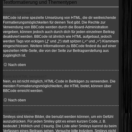
Textformatierung und Thementypen
Was ist BBCode?
BBCode ist eine spezielle Umsetzung von HTML, die dir weitreichende
Formatierungsmöglichkeiten für deinen Text gibt. Die Rechte zur
Verwendung von BBCode werden durch die Board-Administration
vergeben, können jedoch auch durch dich für jeden einzelnen Beitrag
deaktiviert werden. BBCode ist ähnlich wie HTML aufgebaut, jedoch
werden Tags von eckigen („[“ und „]“) statt spitzen („<“ und „>“) Klammern
eingeschlossen. Weitere Informationen zu BBCode findest du auf einer
speziellen Hilfe-Seite, die von der Seite zur Beitragserstellung aus
zugänglich ist.
Nach oben
Kann ich HTML benutzen?
Nein, es ist nicht möglich, HTML-Code in Beiträgen zu verwenden. Die
meisten Formatierungsmöglichkeiten, die HTML bietet, können über
BBCode erreicht werden.
Nach oben
Was sind Smileys?
Smileys sind kleine Bilder, die benutzt werden können, um ein Gefühl
auszudrücken. Für jeden Smiley gibt es einen kurzen Code, z. B.
bedeutet :) fröhlich und :( traurig. Die Liste aller Smileys kannst du beim
Verfassen eines Beitrags sehen. Versuche bitte trotzdem, Smileys nicht