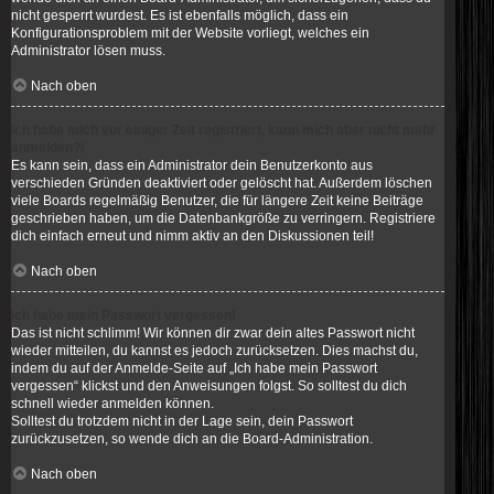
nicht gesperrt wurdest. Es ist ebenfalls möglich, dass ein
Konfigurationsproblem mit der Website vorliegt, welches ein
Administrator lösen muss.
Nach oben
Ich habe mich vor einiger Zeit registriert, kann mich aber nicht mehr
anmelden?!
Es kann sein, dass ein Administrator dein Benutzerkonto aus
verschieden Gründen deaktiviert oder gelöscht hat. Außerdem löschen
viele Boards regelmäßig Benutzer, die für längere Zeit keine Beiträge
geschrieben haben, um die Datenbankgröße zu verringern. Registriere
dich einfach erneut und nimm aktiv an den Diskussionen teil!
Nach oben
Ich habe mein Passwort vergessen!
Das ist nicht schlimm! Wir können dir zwar dein altes Passwort nicht
wieder mitteilen, du kannst es jedoch zurücksetzen. Dies machst du,
indem du auf der Anmelde-Seite auf „Ich habe mein Passwort
vergessen“ klickst und den Anweisungen folgst. So solltest du dich
schnell wieder anmelden können.
Solltest du trotzdem nicht in der Lage sein, dein Passwort
zurückzusetzen, so wende dich an die Board-Administration.
Nach oben