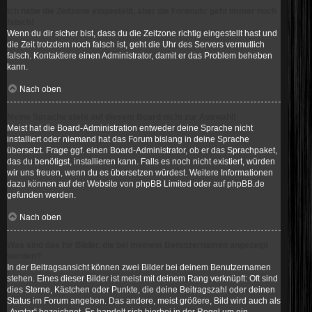
Ich habe die Zeitzone eingestellt, aber die Forenuhr geht immer noch
falsch!
Wenn du dir sicher bist, dass du die Zeitzone richtig eingestellt hast und
die Zeit trotzdem noch falsch ist, geht die Uhr des Servers vermutlich
falsch. Kontaktiere einen Administrator, damit er das Problem beheben
kann.
Nach oben
Meine Sprache steht auf diesem Board nicht zur Auswahl!
Meist hat die Board-Administration entweder deine Sprache nicht
installiert oder niemand hat das Forum bislang in deine Sprache
übersetzt. Frage ggf. einen Board-Administrator, ob er das Sprachpaket,
das du benötigst, installieren kann. Falls es noch nicht existiert, würden
wir uns freuen, wenn du es übersetzen würdest. Weitere Informationen
dazu können auf der Website von
phpBB Limited
oder auf
phpBB.de
gefunden werden.
Nach oben
Was sind das für Bilder, die bei meinem Benutzernamen angezeigt
werden?
In der Beitragsansicht können zwei Bilder bei deinem Benutzernamen
stehen. Eines dieser Bilder ist meist mit deinem Rang verknüpft: Oft sind
dies Sterne, Kästchen oder Punkte, die deine Beitragszahl oder deinen
Status im Forum angeben. Das andere, meist größere, Bild wird auch als