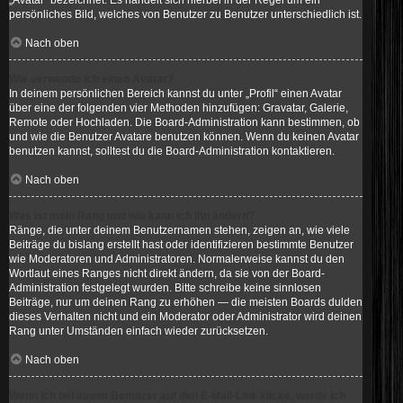
„Avatar“ bezeichnet. Es handelt sich hierbei in der Regel um ein
persönliches Bild, welches von Benutzer zu Benutzer unterschiedlich ist.
Nach oben
Wie verwende ich einen Avatar?
In deinem persönlichen Bereich kannst du unter „Profil“ einen Avatar
über eine der folgenden vier Methoden hinzufügen: Gravatar, Galerie,
Remote oder Hochladen. Die Board-Administration kann bestimmen, ob
und wie die Benutzer Avatare benutzen können. Wenn du keinen Avatar
benutzen kannst, solltest du die Board-Administration kontaktieren.
Nach oben
Was ist mein Rang und wie kann ich ihn ändern?
Ränge, die unter deinem Benutzernamen stehen, zeigen an, wie viele
Beiträge du bislang erstellt hast oder identifizieren bestimmte Benutzer
wie Moderatoren und Administratoren. Normalerweise kannst du den
Wortlaut eines Ranges nicht direkt ändern, da sie von der Board-
Administration festgelegt wurden. Bitte schreibe keine sinnlosen
Beiträge, nur um deinen Rang zu erhöhen — die meisten Boards dulden
dieses Verhalten nicht und ein Moderator oder Administrator wird deinen
Rang unter Umständen einfach wieder zurücksetzen.
Nach oben
Wenn ich bei einem Benutzer auf den E-Mail-Link klicke, werde ich