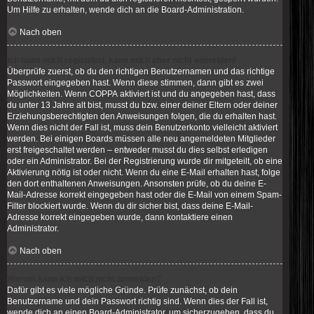
Um Hilfe zu erhalten, wende dich an die Board-Administration.
Nach oben
Ich habe mich registriert, kann mich aber nicht anmelden!
Überprüfe zuerst, ob du den richtigen Benutzernamen und das richtige
Passwort eingegeben hast. Wenn diese stimmen, dann gibt es zwei
Möglichkeiten. Wenn
COPPA
aktiviert ist und du angegeben hast, dass
du unter 13 Jahre alt bist, musst du bzw. einer deiner Eltern oder deiner
Erziehungsberechtigten den Anweisungen folgen, die du erhalten hast.
Wenn dies nicht der Fall ist, muss dein Benutzerkonto vielleicht aktiviert
werden. Bei einigen Boards müssen alle neu angemeldeten Mitglieder
erst freigeschaltet werden – entweder musst du dies selbst erledigen
oder ein Administrator. Bei der Registrierung wurde dir mitgeteilt, ob eine
Aktivierung nötig ist oder nicht. Wenn du eine E-Mail erhalten hast, folge
den dort enthaltenen Anweisungen. Ansonsten prüfe, ob du deine E-
Mail-Adresse korrekt eingegeben hast oder die E-Mail von einem Spam-
Filter blockiert wurde. Wenn du dir sicher bist, dass deine E-Mail-
Adresse korrekt eingegeben wurde, dann kontaktiere einen
Administrator.
Nach oben
Warum kann ich mich nicht anmelden?
Dafür gibt es viele mögliche Gründe. Prüfe zunächst, ob dein
Benutzername und dein Passwort richtig sind. Wenn dies der Fall ist,
wende dich an einen Board-Administrator, um sicherzugehen, dass du