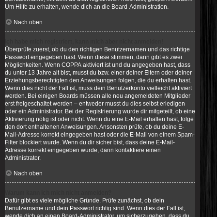
Um Hilfe zu erhalten, wende dich an die Board-Administration.
Nach oben
Ich habe mich registriert, kann mich aber nicht anmelden!
Überprüfe zuerst, ob du den richtigen Benutzernamen und das richtige
Passwort eingegeben hast. Wenn diese stimmen, dann gibt es zwei
Möglichkeiten. Wenn
COPPA
aktiviert ist und du angegeben hast, dass
du unter 13 Jahre alt bist, musst du bzw. einer deiner Eltern oder deiner
Erziehungsberechtigten den Anweisungen folgen, die du erhalten hast.
Wenn dies nicht der Fall ist, muss dein Benutzerkonto vielleicht aktiviert
werden. Bei einigen Boards müssen alle neu angemeldeten Mitglieder
erst freigeschaltet werden – entweder musst du dies selbst erledigen
oder ein Administrator. Bei der Registrierung wurde dir mitgeteilt, ob eine
Aktivierung nötig ist oder nicht. Wenn du eine E-Mail erhalten hast, folge
den dort enthaltenen Anweisungen. Ansonsten prüfe, ob du deine E-
Mail-Adresse korrekt eingegeben hast oder die E-Mail von einem Spam-
Filter blockiert wurde. Wenn du dir sicher bist, dass deine E-Mail-
Adresse korrekt eingegeben wurde, dann kontaktiere einen
Administrator.
Nach oben
Warum kann ich mich nicht anmelden?
Dafür gibt es viele mögliche Gründe. Prüfe zunächst, ob dein
Benutzername und dein Passwort richtig sind. Wenn dies der Fall ist,
wende dich an einen Board-Administrator, um sicherzugehen, dass du