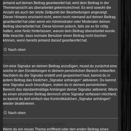
jemand auf deinen Beitrag geantwortet hat, wird dein Beitrag in der
Themenansicht als überarbeitet gekennzeichnet. Es wird sowohl die
Anzahl als auch der letzte Zeitpunkt der Bearbeitungen angezeigt.
Dieser Hinweis erscheint nicht, wenn noch niemand auf deinen Beitrag
geantwortet hat oder wenn ein Administrator oder Moderator deinen
Beitrag überarbeitet hat. Diese können jedoch, falls sie es für nötig
halten, eine Notiz hinterlassen, warum dein Beitrag überarbeitet wurde.
Bitte beachte, dass normale Benutzer einen Beitrag nicht löschen
können, wenn bereits jemand darauf geantwortet hat.
Nach oben
Wie kann ich meinem Beitrag eine Signatur anfügen?
Um eine Signatur an deinen Beitrag anzufügen, musst du zunächst eine
solche in den Einstellungen in deinem persönlichen Bereich entwerfen.
Nachdem du die Signatur erstellt und gespeichert hast, kannst du in
jedem Beitrag das Kästchen „Signatur anhängen“ aktivieren. Du kannst
eine Signatur auch hinzufügen, indem du in deinem persönlichen
Bereich das standardmäßige Anhängen deiner Signatur aktivierst. Wenn
du einen einzelnen Beitrag dennoch ohne Signatur verfassen möchtest,
so kannst du dort einfach das Kontrollkästchen „Signatur anhängen“
wieder deaktivieren.
Nach oben
Wie kann ich eine Umfrage erstellen?
Wenn du ein neues Thema eröffnest oder den ersten Beitrag eines