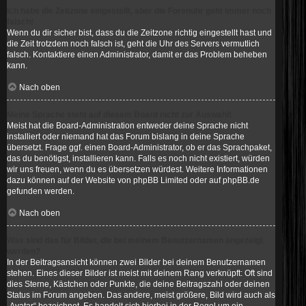
Ich habe die Zeitzone eingestellt, aber die Forenuhr geht immer noch
falsch!
Wenn du dir sicher bist, dass du die Zeitzone richtig eingestellt hast und
die Zeit trotzdem noch falsch ist, geht die Uhr des Servers vermutlich
falsch. Kontaktiere einen Administrator, damit er das Problem beheben
kann.
Nach oben
Meine Sprache steht auf diesem Board nicht zur Auswahl!
Meist hat die Board-Administration entweder deine Sprache nicht
installiert oder niemand hat das Forum bislang in deine Sprache
übersetzt. Frage ggf. einen Board-Administrator, ob er das Sprachpaket,
das du benötigst, installieren kann. Falls es noch nicht existiert, würden
wir uns freuen, wenn du es übersetzen würdest. Weitere Informationen
dazu können auf der Website von
phpBB Limited
oder auf
phpBB.de
gefunden werden.
Nach oben
Was sind das für Bilder, die bei meinem Benutzernamen angezeigt
werden?
In der Beitragsansicht können zwei Bilder bei deinem Benutzernamen
stehen. Eines dieser Bilder ist meist mit deinem Rang verknüpft: Oft sind
dies Sterne, Kästchen oder Punkte, die deine Beitragszahl oder deinen
Status im Forum angeben. Das andere, meist größere, Bild wird auch als