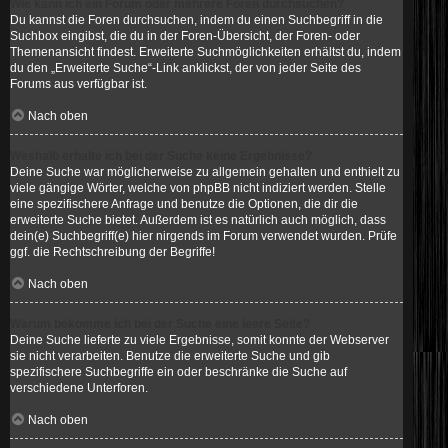
Wie kann ich ein Forum oder mehrere Foren durchsuchen?
Du kannst die Foren durchsuchen, indem du einen Suchbegriff in die
Suchbox eingibst, die du in der Foren-Übersicht, der Foren- oder
Themenansicht findest. Erweiterte Suchmöglichkeiten erhältst du, indem
du den „Erweiterte Suche“-Link anklickst, der von jeder Seite des
Forums aus verfügbar ist.
Nach oben
Weshalb erhalte ich bei der Suche keine Ergebnisse?
Deine Suche war möglicherweise zu allgemein gehalten und enthielt zu
viele gängige Wörter, welche von phpBB nicht indiziert werden. Stelle
eine spezifischere Anfrage und benutze die Optionen, die dir die
erweiterte Suche bietet. Außerdem ist es natürlich auch möglich, dass
dein(e) Suchbegriff(e) hier nirgends im Forum verwendet wurden. Prüfe
ggf. die Rechtschreibung der Begriffe!
Nach oben
Warum bekomme ich bei der Suche eine leere Seite?
Deine Suche lieferte zu viele Ergebnisse, somit konnte der Webserver
sie nicht verarbeiten. Benutze die erweiterte Suche und gib
spezifischere Suchbegriffe ein oder beschränke die Suche auf
verschiedene Unterforen.
Nach oben