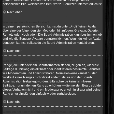
„Avatar“ bezeichnet. Es handelt sich hierbei in der Regel um ein
persönliches Bild, welches von Benutzer zu Benutzer unterschiedlich ist.
Nach oben
Wie verwende ich einen Avatar?
In deinem persönlichen Bereich kannst du unter „Profil“ einen Avatar
über eine der folgenden vier Methoden hinzufügen: Gravatar, Galerie,
Remote oder Hochladen. Die Board-Administration kann bestimmen, ob
und wie die Benutzer Avatare benutzen können. Wenn du keinen Avatar
benutzen kannst, solltest du die Board-Administration kontaktieren.
Nach oben
Was ist mein Rang und wie kann ich ihn ändern?
Ränge, die unter deinem Benutzernamen stehen, zeigen an, wie viele
Beiträge du bislang erstellt hast oder identifizieren bestimmte Benutzer
wie Moderatoren und Administratoren. Normalerweise kannst du den
Wortlaut eines Ranges nicht direkt ändern, da sie von der Board-
Administration festgelegt wurden. Bitte schreibe keine sinnlosen
Beiträge, nur um deinen Rang zu erhöhen — die meisten Boards dulden
dieses Verhalten nicht und ein Moderator oder Administrator wird deinen
Rang unter Umständen einfach wieder zurücksetzen.
Nach oben
Wenn ich bei einem Benutzer auf den E-Mail-Link klicke, werde ich