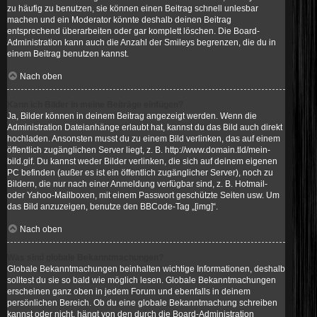
zu häufig zu benutzen, sie können einen Beitrag schnell unlesbar
machen und ein Moderator könnte deshalb deinen Beitrag
entsprechend überarbeiten oder gar komplett löschen. Die Board-
Administration kann auch die Anzahl der Smileys begrenzen, die du in
einem Beitrag benutzen kannst.
Nach oben
Kann ich Bilder in meine Beiträge einfügen?
Ja, Bilder können in deinem Beitrag angezeigt werden. Wenn die
Administration Dateianhänge erlaubt hat, kannst du das Bild auch direkt
hochladen. Ansonsten musst du zu einem Bild verlinken, das auf einem
öffentlich zugänglichen Server liegt, z. B. http://www.domain.tld/mein-
bild.gif. Du kannst weder Bilder verlinken, die sich auf deinem eigenen
PC befinden (außer es ist ein öffentlich zugänglicher Server), noch zu
Bildern, die nur nach einer Anmeldung verfügbar sind, z. B. Hotmail-
oder Yahoo-Mailboxen, mit einem Passwort geschützte Seiten usw. Um
das Bild anzuzeigen, benutze den BBCode-Tag „[img]“.
Nach oben
Was sind globale Bekanntmachungen?
Globale Bekanntmachungen beinhalten wichtige Informationen, deshalb
solltest du sie so bald wie möglich lesen. Globale Bekanntmachungen
erscheinen ganz oben in jedem Forum und ebenfalls in deinem
persönlichen Bereich. Ob du eine globale Bekanntmachung schreiben
kannst oder nicht, hängt von den durch die Board-Administration