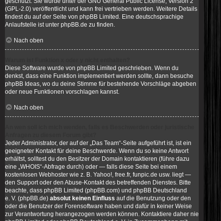
geschützt. Sie wurde unter der GNU General Public License, Version 2
(GPL-2.0) veröffentlicht und kann frei vertrieben werden. Weitere Details
findest du
auf der Seite von phpBB Limited
. Eine deutschsprachige
Anlaufstelle ist unter
phpBB.de
zu finden.
Nach oben
Warum ist Funktion x oder y nicht enthalten?
Diese Software wurde von phpBB Limited geschrieben. Wenn du
denkst, dass eine Funktion implementiert werden sollte, dann besuche
phpBB Ideas
, wo du deine Stimme für bestehende Vorschläge abgeben
oder neue Funktionen vorschlagen kannst.
Nach oben
An wen soll ich mich wenden, falls es Beschwerden oder juristische
Anfragen zu diesem Forum gibt?
Jeder Administrator, der auf der „Das Team“-Seite aufgeführt ist, ist ein
geeigneter Kontakt für deine Beschwerde. Wenn du so keine Antwort
erhältst, solltest du den Besitzer der Domain kontaktieren (führe dazu
eine
„WHOIS“-Abfrage
durch) oder — falls diese Seite bei einem
kostenlosen Webhoster wie z. B. Yahoo!, free.fr, funpic.de usw. liegt —
den Support oder den Abuse-Kontakt des betreffenden Dienstes. Bitte
beachte, dass phpBB Limited (phpBB.com) und phpBB Deutschland
e. V. (phpBB.de)
absolut keinen Einfluss
auf die Benutzung oder den
oder die Benutzer der Forensoftware haben und dafür in keiner Weise
zur Verantwortung herangezogen werden können. Kontaktiere daher nie