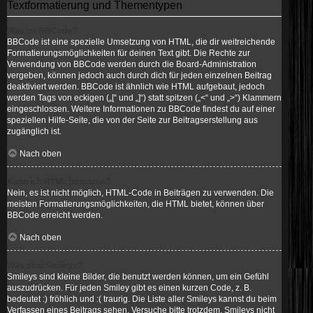
Textformatierung und Thementypen
Was ist BBCode?
BBCode ist eine spezielle Umsetzung von HTML, die dir weitreichende
Formatierungsmöglichkeiten für deinen Text gibt. Die Rechte zur
Verwendung von BBCode werden durch die Board-Administration
vergeben, können jedoch auch durch dich für jeden einzelnen Beitrag
deaktiviert werden. BBCode ist ähnlich wie HTML aufgebaut, jedoch
werden Tags von eckigen („[“ und „]“) statt spitzen („<“ und „>“) Klammern
eingeschlossen. Weitere Informationen zu BBCode findest du auf einer
speziellen Hilfe-Seite, die von der Seite zur Beitragserstellung aus
zugänglich ist.
Nach oben
Kann ich HTML benutzen?
Nein, es ist nicht möglich, HTML-Code in Beiträgen zu verwenden. Die
meisten Formatierungsmöglichkeiten, die HTML bietet, können über
BBCode erreicht werden.
Nach oben
Was sind Smileys?
Smileys sind kleine Bilder, die benutzt werden können, um ein Gefühl
auszudrücken. Für jeden Smiley gibt es einen kurzen Code, z. B.
bedeutet :) fröhlich und :( traurig. Die Liste aller Smileys kannst du beim
Verfassen eines Beitrags sehen. Versuche bitte trotzdem, Smileys nicht