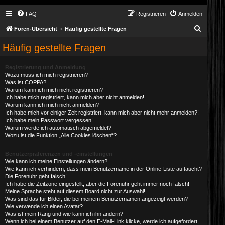
FAQ
Registrieren
Anmelden
S
Foren-Übersicht
Häufig gestellte Fragen
u
Häufig gestellte Fragen
c
h
Registrierung und Anmeldung
Wozu muss ich mich registrieren?
e
Was ist COPPA?
Warum kann ich mich nicht registrieren?
Ich habe mich registriert, kann mich aber nicht anmelden!
Warum kann ich mich nicht anmelden?
Ich habe mich vor einiger Zeit registriert, kann mich aber nicht mehr anmelden?!
Ich habe mein Passwort vergessen!
Warum werde ich automatisch abgemeldet?
Wozu ist die Funktion „Alle Cookies löschen“?
Benutzerpräferenzen und -einstellungen
Wie kann ich meine Einstellungen ändern?
Wie kann ich verhindern, dass mein Benutzername in der Online-Liste auftaucht?
Die Forenuhr geht falsch!
Ich habe die Zeitzone eingestellt, aber die Forenuhr geht immer noch falsch!
Meine Sprache steht auf diesem Board nicht zur Auswahl!
Was sind das für Bilder, die bei meinem Benutzernamen angezeigt werden?
Wie verwende ich einen Avatar?
Was ist mein Rang und wie kann ich ihn ändern?
Wenn ich bei einem Benutzer auf den E-Mail-Link klicke, werde ich aufgefordert,