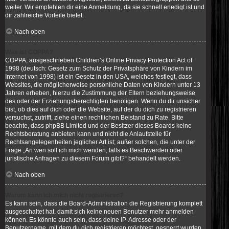
weiter. Wir empfehlen dir eine Anmeldung, da sie schnell erledigt ist und
dir zahlreiche Vorteile bietet.
Nach oben
Was ist COPPA?
COPPA, ausgeschrieben Children’s Online Privacy Protection Act of
1998 (deutsch: Gesetz zum Schutz der Privatsphäre von Kindern im
Internet von 1998) ist ein Gesetz in den USA, welches festlegt, dass
Websites, die möglicherweise persönliche Daten von Kindern unter 13
Jahren erheben, hierzu die Zustimmung der Eltern beziehungsweise
des oder der Erziehungsberechtigten benötigen. Wenn du dir unsicher
bist, ob dies auf dich oder die Website, auf der du dich zu registrieren
versuchst, zutrifft, ziehe einen rechtlichen Beistand zu Rate. Bitte
beachte, dass phpBB Limited und der Besitzer dieses Boards keine
Rechtsberatung anbieten kann und nicht die Anlaufstelle für
Rechtsangelegenheiten jeglicher Art ist; außer solchen, die unter der
Frage „An wen soll ich mich wenden, falls es Beschwerden oder
juristische Anfragen zu diesem Forum gibt?“ behandelt werden.
Nach oben
Warum kann ich mich nicht registrieren?
Es kann sein, dass die Board-Administration die Registrierung komplett
ausgeschaltet hat, damit sich keine neuen Benutzer mehr anmelden
können. Es könnte auch sein, dass deine IP-Adresse oder der
Benutzername, mit dem du dich registrieren möchtest, gesperrt wurden.