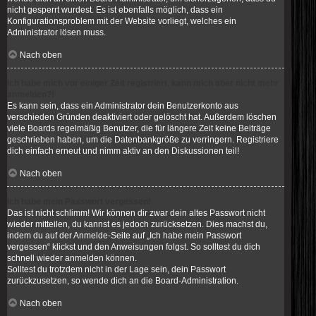
nicht gesperrt wurdest. Es ist ebenfalls möglich, dass ein
Konfigurationsproblem mit der Website vorliegt, welches ein
Administrator lösen muss.
Nach oben
Ich habe mich vor einiger Zeit registriert, kann mich aber nicht mehr
anmelden?!
Es kann sein, dass ein Administrator dein Benutzerkonto aus
verschieden Gründen deaktiviert oder gelöscht hat. Außerdem löschen
viele Boards regelmäßig Benutzer, die für längere Zeit keine Beiträge
geschrieben haben, um die Datenbankgröße zu verringern. Registriere
dich einfach erneut und nimm aktiv an den Diskussionen teil!
Nach oben
Ich habe mein Passwort vergessen!
Das ist nicht schlimm! Wir können dir zwar dein altes Passwort nicht
wieder mitteilen, du kannst es jedoch zurücksetzen. Dies machst du,
indem du auf der Anmelde-Seite auf „Ich habe mein Passwort
vergessen“ klickst und den Anweisungen folgst. So solltest du dich
schnell wieder anmelden können.
Solltest du trotzdem nicht in der Lage sein, dein Passwort
zurückzusetzen, so wende dich an die Board-Administration.
Nach oben