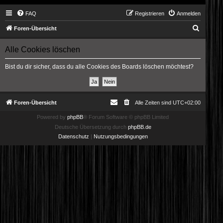
FAQ
Registrieren
Anmelden
S
Foren-Übersicht
u
Alle Cookies löschen
c
h
Bist du dir sicher, dass du alle Cookies des Boards löschen möchtest?
e
Foren-Übersicht
Alle Zeiten sind
UTC+02:00
Powered by
phpBB
® Forum Software © phpBB Limited
Deutsche Übersetzung durch
phpBB.de
Datenschutz
|
Nutzungsbedingungen