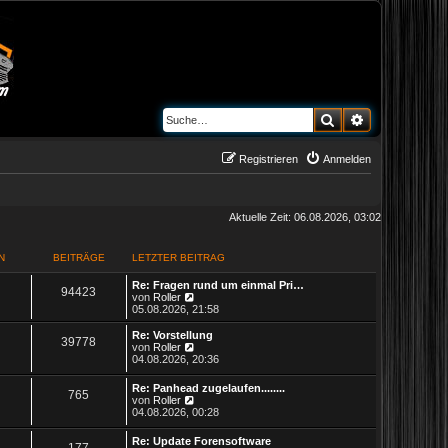
Suche
Erweiterte S
Registrieren
Anmelden
Aktuelle Zeit: 06.08.2026, 03:02
N
BEITRÄGE
LETZTER BEITRAG
L
Re: Fragen rund um einmal Pri…
T
B
94423
e
N
von
Roller
t
e
05.08.2026, 21:58
h
e
z
u
t
e
L
Re: Vorstellung
T
B
39778
e
i
e
s
e
N
von
Roller
r
t
t
e
04.08.2026, 20:36
h
e
m
t
B
e
z
u
e
r
t
e
L
Re: Panhead zugelaufen........
e
i
i
B
B
e
765
r
e
s
e
N
von
Roller
t
e
r
t
t
e
04.08.2026, 00:28
r
i
m
t
B
e
e
n
ä
z
u
a
t
e
r
t
e
g
L
r
Re: Update Forensoftware
i
B
e
r
i
B
g
177
e
s