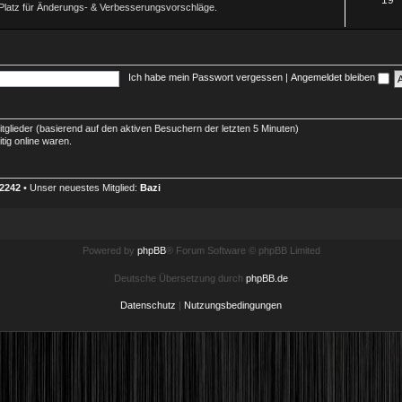
Platz für Änderungs- & Verbesserungsvorschläge.
m
h
e
e
n
m
Ich habe mein Passwort vergessen
|
Angemeldet bleiben
e
n
itglieder (basierend auf den aktiven Besuchern der letzten 5 Minuten)
tig online waren.
2242
• Unser neuestes Mitglied:
Bazi
Powered by
phpBB
® Forum Software © phpBB Limited
Deutsche Übersetzung durch
phpBB.de
Datenschutz
|
Nutzungsbedingungen