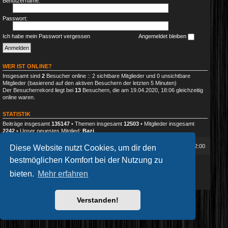
Benutzername:
Passwort:
Ich habe mein Passwort vergessen
Angemeldet bleiben
WER IST ONLINE?
Insgesamt sind
2
Besucher online :: 2 sichtbare Mitglieder und 0 unsichtbare
Mitglieder (basierend auf den aktiven Besuchern der letzten 5 Minuten)
Der Besucherrekord liegt bei
13
Besuchern, die am 19.04.2020, 18:06 gleichzeitig
online waren.
STATISTIK
Beiträge insgesamt
135147
• Themen insgesamt
12503
• Mitglieder insgesamt
2242
• Unser neuestes Mitglied:
Bazi
Foren-Übersicht
Alle Zeiten sind
UTC+02:00
Diese Website nutzt Cookies, um dir den
bestmöglichen Komfort bei der Nutzung zu
Powered by
phpBB
® Forum Software © phpBB Limited
Deutsche Übersetzung durch
phpBB.de
bieten.
Mehr erfahren
Datenschutz
|
Nutzungsbedingungen
Verstanden!