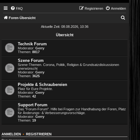
FAQ
Registrieren
Anmelden
S
Foren-Übersicht
u
Aktuelle Zeit: 08.08.2026, 10:36
c
Übersicht
h
Technik Forum
e
Moderator:
Gerry
Themen:
8817
Szene Forum
Szene-Themen. Corona, Politik, Religion & Grundsatzdiskussionen
unerwünscht
Moderator:
Gerry
Themen:
3625
Projekte & Schraubereien
Platz für Eure Projekte.
Moderator:
Gerry
Themen:
42
Support Forum
Das "Forum-Forum". Hilfe bei Fragen zur Handhabung der Foren, Platz
für Änderungs- & Verbesserungsvorschläge.
Moderator:
Gerry
Themen:
19
ANMELDEN
•
REGISTRIEREN