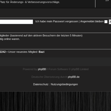
Platz für Änderungs- & Verbesserungsvorschläge.
m
h
e
e
n
m
Ich habe mein Passwort vergessen
|
Angemeldet bleiben
e
n
itglieder (basierend auf den aktiven Besuchern der letzten 5 Minuten)
tig online waren.
2242
• Unser neuestes Mitglied:
Bazi
Powered by
phpBB
® Forum Software © phpBB Limited
Deutsche Übersetzung durch
phpBB.de
Datenschutz
|
Nutzungsbedingungen