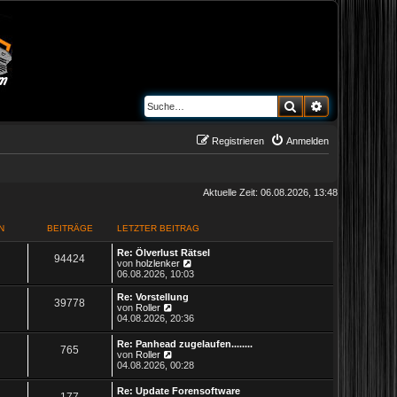
Suche
Erweiterte S
Registrieren
Anmelden
Aktuelle Zeit: 06.08.2026, 13:48
N
BEITRÄGE
LETZTER BEITRAG
L
Re: Ölverlust Rätsel
T
B
94424
e
N
von
holzlenker
t
e
06.08.2026, 10:03
h
e
z
u
t
e
L
Re: Vorstellung
T
B
39778
e
i
e
s
e
N
von
Roller
r
t
t
e
04.08.2026, 20:36
h
e
m
t
B
e
z
u
e
r
t
e
L
Re: Panhead zugelaufen........
e
i
i
B
B
e
765
r
e
s
e
N
von
Roller
t
e
r
t
t
e
04.08.2026, 00:28
r
i
m
t
B
e
e
n
ä
z
u
a
t
e
r
t
e
g
L
r
Re: Update Forensoftware
i
B
e
r
i
B
g
177
e
s