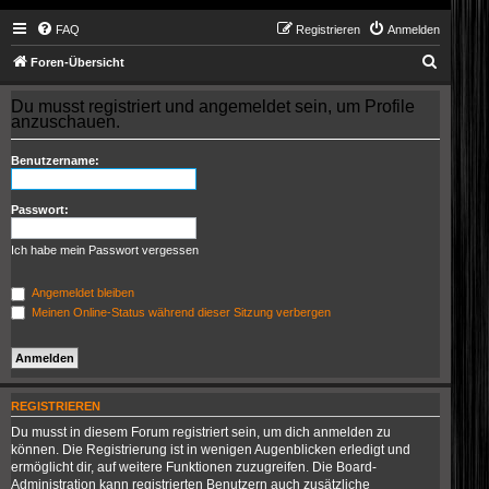
FAQ
Registrieren
Anmelden
S
Foren-Übersicht
u
Du musst registriert und angemeldet sein, um Profile
c
anzuschauen.
h
Benutzername:
e
Passwort:
Ich habe mein Passwort vergessen
Angemeldet bleiben
Meinen Online-Status während dieser Sitzung verbergen
REGISTRIEREN
Du musst in diesem Forum registriert sein, um dich anmelden zu
können. Die Registrierung ist in wenigen Augenblicken erledigt und
ermöglicht dir, auf weitere Funktionen zuzugreifen. Die Board-
Administration kann registrierten Benutzern auch zusätzliche