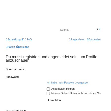
E
S
r
u
w
c
e
h
Schnellzugriff
FAQ
Registrieren
Anmelden
i
e
t
e
Foren-Übersicht
r
t
e
Du musst registriert und angemeldet sein, um Profile
S
anzuschauen.
u
c
h
Benutzername:
e
Passwort:
Ich habe mein Passwort vergessen
Angemeldet bleiben
Meinen Online-Status während dieser Sitzung ve