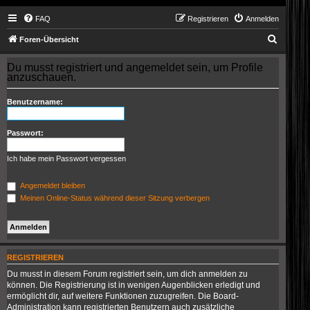
FAQ
Registrieren
Anmelden
S
Foren-Übersicht
u
Du musst registriert und angemeldet sein, um Profile
c
anzuschauen.
h
Benutzername:
e
Passwort:
Ich habe mein Passwort vergessen
Angemeldet bleiben
Meinen Online-Status während dieser Sitzung verbergen
REGISTRIEREN
Du musst in diesem Forum registriert sein, um dich anmelden zu
können. Die Registrierung ist in wenigen Augenblicken erledigt und
ermöglicht dir, auf weitere Funktionen zuzugreifen. Die Board-
Administration kann registrierten Benutzern auch zusätzliche