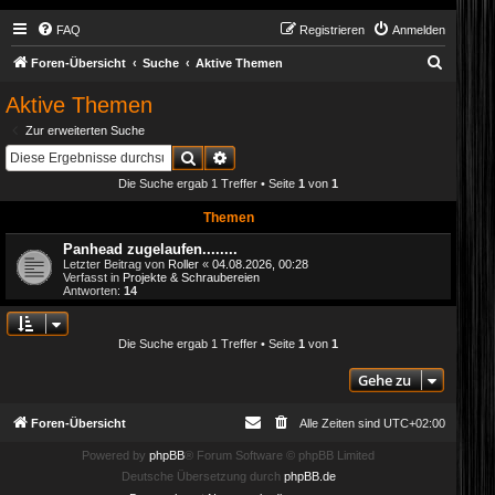
FAQ
Registrieren
Anmelden
S
Foren-Übersicht
Suche
Aktive Themen
u
Aktive Themen
c
Zur erweiterten Suche
h
Suche
Erweiterte Suche
e
Die Suche ergab 1 Treffer • Seite
1
von
1
Themen
Panhead zugelaufen........
Letzter Beitrag von
Roller
«
04.08.2026, 00:28
Verfasst in
Projekte & Schraubereien
Antworten:
14
Die Suche ergab 1 Treffer • Seite
1
von
1
Gehe zu
Foren-Übersicht
Alle Zeiten sind
UTC+02:00
Powered by
phpBB
® Forum Software © phpBB Limited
Deutsche Übersetzung durch
phpBB.de