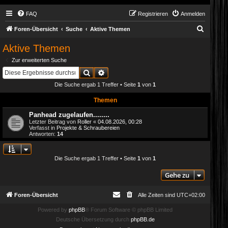
FAQ
Registrieren
Anmelden
S
Foren-Übersicht
Suche
Aktive Themen
u
Aktive Themen
c
Zur erweiterten Suche
h
Suche
Erweiterte Suche
e
Die Suche ergab 1 Treffer • Seite
1
von
1
Themen
Panhead zugelaufen........
Letzter Beitrag von
Roller
«
04.08.2026, 00:28
Verfasst in
Projekte & Schraubereien
Antworten:
14
Die Suche ergab 1 Treffer • Seite
1
von
1
Gehe zu
Foren-Übersicht
Alle Zeiten sind
UTC+02:00
Powered by
phpBB
® Forum Software © phpBB Limited
Deutsche Übersetzung durch
phpBB.de