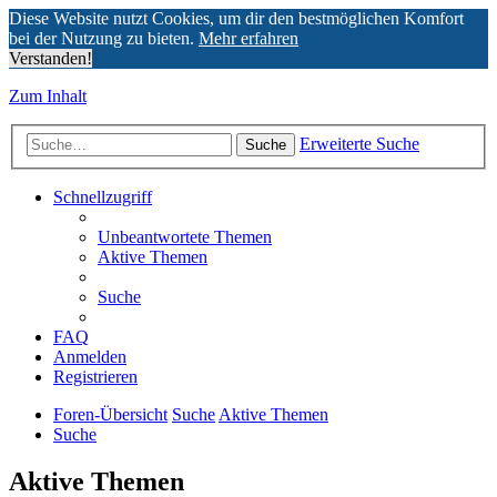
Diese Website nutzt Cookies, um dir den bestmöglichen Komfort
bei der Nutzung zu bieten.
Mehr erfahren
Verstanden!
Zum Inhalt
Erweiterte Suche
Suche
Schnellzugriff
Unbeantwortete Themen
Aktive Themen
Suche
FAQ
Anmelden
Registrieren
Foren-Übersicht
Suche
Aktive Themen
Suche
Aktive Themen