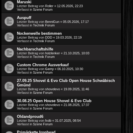
Maruski
Letzter Beitrag von
Roller
«
12.05.2026, 22:23
Verfasst in
Szene Forum
Auspuff
Letzter Beitrag von
BenniGun
«
05.05.2026, 17:17
Verfasst in
Technik Forum
Nockenwelle bestimmen
Letzter Beitrag von
DDD
«
19.03.2026, 22:19
Verfasst in
Technik Forum
Nachbarschaftshilfe
Letzter Beitrag von
holzlenker
«
21.10.2025, 10:03
Verfasst in
Technik Forum
Custom Chrome Ausverkauf
Letzter Beitrag von
Gerry
«
06.10.2025, 10:30
Verfasst in
Szene Forum
27.09.25 Shovel & Evo Club Open House Schwäbisch
Gmünd
Letzter Beitrag von
shovelevo
«
19.09.2025, 11:46
Verfasst in
Szene Forum
30.08.25 Open House Shovel & Evo Club
Letzter Beitrag von
shovelevo
«
21.08.2025, 17:37
Verfasst in
Szene Forum
Oldandproud6
Letzter Beitrag von
fxdb
«
31.07.2025, 08:54
Verfasst in
Szene Forum
Primärkette Ironhead