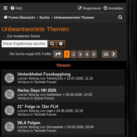
FAQ
Registrieren
Anmelden
S
Foren-Übersicht
Suche
Unbeantwortete Themen
u
Unbeantwortete Themen
c
Zur erweiterten Suche
h
Suche
Erweiterte Suche
e
Seite
1
von
28
1
2
3
4
5
28
Nächste
Die Suche ergab 835 Treffer
…
Themen
Umlenkhebel Fusskupplung
Letzter Beitrag von
Tommy101
«
13.07.2026, 11:15
Verfasst in
Technik Forum
Harley Days HH 2026
Letzter Beitrag von
holzlenker
«
26.06.2026, 10:29
Verfasst in
Szene Forum
21" Felge in 72er FLH
Letzter Beitrag von
napl
«
24.06.2026, 10:19
Verfasst in
Technik Forum
WLA Felgen
Letzter Beitrag von
Schraubnix
«
20.05.2026, 20:04
Verfasst in
Technik Forum