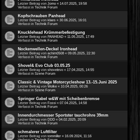
Letzter Beitrag von
Jomo
«
14.07.2025, 19:58
Verfasst in
Technik Forum
Kopfschrauben Panhead
Letzter Beitrag von
klaes
«
30.06.2025, 16:01
Verfasst in
Technik Forum
Knucklehead Krümmerbefestigung
Letzter Beitrag von
PANHEAD
«
11.05.2025, 17:49
Verfasst in
Technik Forum
Nockenwellen-Deckel Ironhead
Letzter Beitrag von
achim0508
«
09.05.2025, 22:30
Verfasst in
Technik Forum
Shovel& Evo Club 03.05.25
Letzter Beitrag von
shovelevo
«
17.04.2025, 14:55
Verfasst in
Szene Forum
Classic & Vintage Motorcycleshow 13.-15.Juni 2025
Letzter Beitrag von
Wolke
«
10.04.2025, 00:26
Verfasst in
Szene Forum
Springer Gabel w&W mit Scheibenbremse
Letzter Beitrag von
Fossi
«
07.04.2025, 14:58
Verfasst in
Technik Forum
Innendurchmesser Sportster tauchrohre 39mm
Letzter Beitrag von
DDD
«
04.02.2025, 20:09
Verfasst in
Technik Forum
schmalerer Luftfilter
Letzter Beitrag von
tommiller
«
16.09.2024, 11:16
Verfasst in
Technik Forum