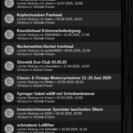
Letzter Beitrag von
Jomo
«
14.07.2025, 19:58
Verfasst in
Technik Forum
Kopfschrauben Panhead
Letzter Beitrag von
klaes
«
30.06.2025, 16:01
Verfasst in
Technik Forum
Knucklehead Krümmerbefestigung
Letzter Beitrag von
PANHEAD
«
11.05.2025, 17:49
Verfasst in
Technik Forum
Nockenwellen-Deckel Ironhead
Letzter Beitrag von
achim0508
«
09.05.2025, 22:30
Verfasst in
Technik Forum
Shovel& Evo Club 03.05.25
Letzter Beitrag von
shovelevo
«
17.04.2025, 14:55
Verfasst in
Szene Forum
Classic & Vintage Motorcycleshow 13.-15.Juni 2025
Letzter Beitrag von
Wolke
«
10.04.2025, 00:26
Verfasst in
Szene Forum
Springer Gabel w&W mit Scheibenbremse
Letzter Beitrag von
Fossi
«
07.04.2025, 14:58
Verfasst in
Technik Forum
Innendurchmesser Sportster tauchrohre 39mm
Letzter Beitrag von
DDD
«
04.02.2025, 20:09
Verfasst in
Technik Forum
schmalerer Luftfilter
Letzter Beitrag von
tommiller
«
16.09.2024, 11:16
Verfasst in
Technik Forum