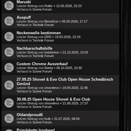
Maruski
Letzter Beitrag von
Roller
«
12.05.2026, 22:23
Verfasst in
Szene Forum
Auspuff
Letzter Beitrag von
BenniGun
«
05.05.2026, 17:17
Verfasst in
Technik Forum
Nockenwelle bestimmen
Letzter Beitrag von
DDD
«
19.03.2026, 22:19
Verfasst in
Technik Forum
Nachbarschaftshilfe
Letzter Beitrag von
holzlenker
«
21.10.2025, 10:03
Verfasst in
Technik Forum
Custom Chrome Ausverkauf
Letzter Beitrag von
Gerry
«
06.10.2025, 10:30
Verfasst in
Szene Forum
27.09.25 Shovel & Evo Club Open House Schwäbisch
Gmünd
Letzter Beitrag von
shovelevo
«
19.09.2025, 11:46
Verfasst in
Szene Forum
30.08.25 Open House Shovel & Evo Club
Letzter Beitrag von
shovelevo
«
21.08.2025, 17:37
Verfasst in
Szene Forum
Oldandproud6
Letzter Beitrag von
fxdb
«
31.07.2025, 08:54
Verfasst in
Szene Forum
Primärkette Ironhead