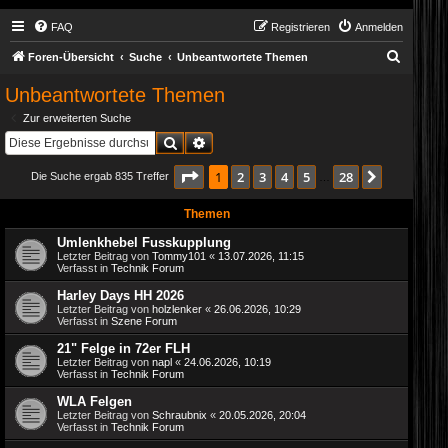
FAQ
Registrieren
Anmelden
S
Foren-Übersicht
Suche
Unbeantwortete Themen
u
Unbeantwortete Themen
c
Zur erweiterten Suche
h
Suche
Erweiterte Suche
e
Seite
1
von
28
1
2
3
4
5
28
Nächste
Die Suche ergab 835 Treffer
…
Themen
Umlenkhebel Fusskupplung
Letzter Beitrag von
Tommy101
«
13.07.2026, 11:15
Verfasst in
Technik Forum
Harley Days HH 2026
Letzter Beitrag von
holzlenker
«
26.06.2026, 10:29
Verfasst in
Szene Forum
21" Felge in 72er FLH
Letzter Beitrag von
napl
«
24.06.2026, 10:19
Verfasst in
Technik Forum
WLA Felgen
Letzter Beitrag von
Schraubnix
«
20.05.2026, 20:04
Verfasst in
Technik Forum