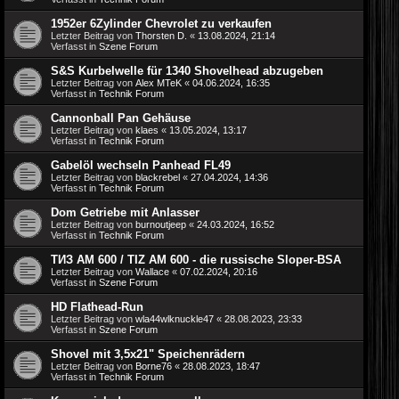
1952er 6Zylinder Chevrolet zu verkaufen
Letzter Beitrag von
Thorsten D.
«
13.08.2024, 21:14
Verfasst in
Szene Forum
S&S Kurbelwelle für 1340 Shovelhead abzugeben
Letzter Beitrag von
Alex MTeK
«
04.06.2024, 16:35
Verfasst in
Technik Forum
Cannonball Pan Gehäuse
Letzter Beitrag von
klaes
«
13.05.2024, 13:17
Verfasst in
Technik Forum
Gabelöl wechseln Panhead FL49
Letzter Beitrag von
blackrebel
«
27.04.2024, 14:36
Verfasst in
Technik Forum
Dom Getriebe mit Anlasser
Letzter Beitrag von
burnoutjeep
«
24.03.2024, 16:52
Verfasst in
Technik Forum
ТИЗ АM 600 / TIZ AM 600 - die russische Sloper-BSA
Letzter Beitrag von
Wallace
«
07.02.2024, 20:16
Verfasst in
Szene Forum
HD Flathead-Run
Letzter Beitrag von
wla44wlknuckle47
«
28.08.2023, 23:33
Verfasst in
Szene Forum
Shovel mit 3,5x21" Speichenrädern
Letzter Beitrag von
Borne76
«
28.08.2023, 18:47
Verfasst in
Technik Forum