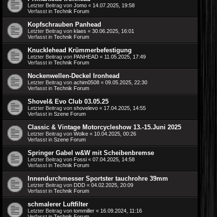
Letzter Beitrag von
Jomo
«
14.07.2025, 19:58
Verfasst in
Technik Forum
Kopfschrauben Panhead
Letzter Beitrag von
klaes
«
30.06.2025, 16:01
Verfasst in
Technik Forum
Knucklehead Krümmerbefestigung
Letzter Beitrag von
PANHEAD
«
11.05.2025, 17:49
Verfasst in
Technik Forum
Nockenwellen-Deckel Ironhead
Letzter Beitrag von
achim0508
«
09.05.2025, 22:30
Verfasst in
Technik Forum
Shovel& Evo Club 03.05.25
Letzter Beitrag von
shovelevo
«
17.04.2025, 14:55
Verfasst in
Szene Forum
Classic & Vintage Motorcycleshow 13.-15.Juni 2025
Letzter Beitrag von
Wolke
«
10.04.2025, 00:26
Verfasst in
Szene Forum
Springer Gabel w&W mit Scheibenbremse
Letzter Beitrag von
Fossi
«
07.04.2025, 14:58
Verfasst in
Technik Forum
Innendurchmesser Sportster tauchrohre 39mm
Letzter Beitrag von
DDD
«
04.02.2025, 20:09
Verfasst in
Technik Forum
schmalerer Luftfilter
Letzter Beitrag von
tommiller
«
16.09.2024, 11:16
Verfasst in
Technik Forum