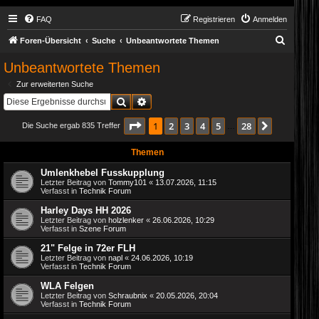
FAQ
Registrieren
Anmelden
S
Foren-Übersicht
Suche
Unbeantwortete Themen
u
Unbeantwortete Themen
c
Zur erweiterten Suche
h
Suche
Erweiterte Suche
e
Seite
1
von
28
1
2
3
4
5
28
Nächste
Die Suche ergab 835 Treffer
…
Themen
Umlenkhebel Fusskupplung
Letzter Beitrag von
Tommy101
«
13.07.2026, 11:15
Verfasst in
Technik Forum
Harley Days HH 2026
Letzter Beitrag von
holzlenker
«
26.06.2026, 10:29
Verfasst in
Szene Forum
21" Felge in 72er FLH
Letzter Beitrag von
napl
«
24.06.2026, 10:19
Verfasst in
Technik Forum
WLA Felgen
Letzter Beitrag von
Schraubnix
«
20.05.2026, 20:04
Verfasst in
Technik Forum