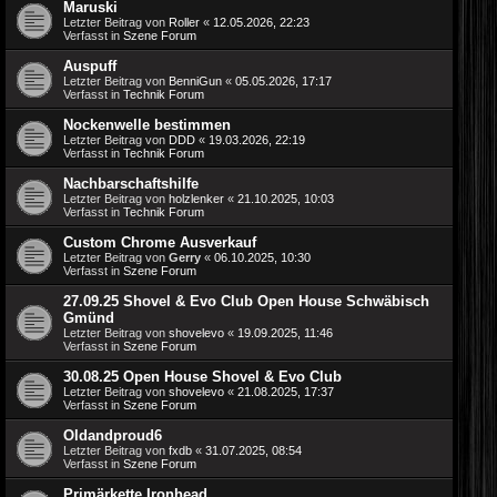
Maruski
Letzter Beitrag von
Roller
«
12.05.2026, 22:23
Verfasst in
Szene Forum
Auspuff
Letzter Beitrag von
BenniGun
«
05.05.2026, 17:17
Verfasst in
Technik Forum
Nockenwelle bestimmen
Letzter Beitrag von
DDD
«
19.03.2026, 22:19
Verfasst in
Technik Forum
Nachbarschaftshilfe
Letzter Beitrag von
holzlenker
«
21.10.2025, 10:03
Verfasst in
Technik Forum
Custom Chrome Ausverkauf
Letzter Beitrag von
Gerry
«
06.10.2025, 10:30
Verfasst in
Szene Forum
27.09.25 Shovel & Evo Club Open House Schwäbisch
Gmünd
Letzter Beitrag von
shovelevo
«
19.09.2025, 11:46
Verfasst in
Szene Forum
30.08.25 Open House Shovel & Evo Club
Letzter Beitrag von
shovelevo
«
21.08.2025, 17:37
Verfasst in
Szene Forum
Oldandproud6
Letzter Beitrag von
fxdb
«
31.07.2025, 08:54
Verfasst in
Szene Forum
Primärkette Ironhead