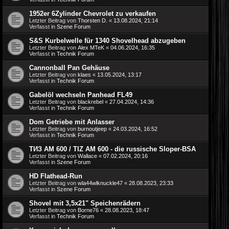
1952er 6Zylinder Chevrolet zu verkaufen
Letzter Beitrag von
Thorsten D.
«
13.08.2024, 21:14
Verfasst in
Szene Forum
S&S Kurbelwelle für 1340 Shovelhead abzugeben
Letzter Beitrag von
Alex MTeK
«
04.06.2024, 16:35
Verfasst in
Technik Forum
Cannonball Pan Gehäuse
Letzter Beitrag von
klaes
«
13.05.2024, 13:17
Verfasst in
Technik Forum
Gabelöl wechseln Panhead FL49
Letzter Beitrag von
blackrebel
«
27.04.2024, 14:36
Verfasst in
Technik Forum
Dom Getriebe mit Anlasser
Letzter Beitrag von
burnoutjeep
«
24.03.2024, 16:52
Verfasst in
Technik Forum
ТИЗ АM 600 / TIZ AM 600 - die russische Sloper-BSA
Letzter Beitrag von
Wallace
«
07.02.2024, 20:16
Verfasst in
Szene Forum
HD Flathead-Run
Letzter Beitrag von
wla44wlknuckle47
«
28.08.2023, 23:33
Verfasst in
Szene Forum
Shovel mit 3,5x21" Speichenrädern
Letzter Beitrag von
Borne76
«
28.08.2023, 18:47
Verfasst in
Technik Forum