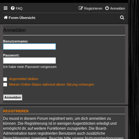
FAQ
Registrieren
Anmelden
S
Foren-Übersicht
u
Anmelden
c
h
Benutzername:
e
Passwort:
Ich habe mein Passwort vergessen
Angemeldet bleiben
Meinen Online-Status während dieser Sitzung verbergen
REGISTRIEREN
Du musst in diesem Forum registriert sein, um dich anmelden zu
können. Die Registrierung ist in wenigen Augenblicken erledigt und
ermöglicht dir, auf weitere Funktionen zuzugreifen. Die Board-
Administration kann registrierten Benutzern auch zusätzliche
Berechtigungen zuweisen. Beachte bitte unsere Nutzungsbedingungen