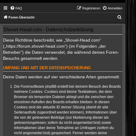
FAQ
Registrieren
Anmelden
S
Foren-Übersicht
u
Shovel-Head.com - Datenschutzerklärung
c
h
Diese Richtlinie beschreibt, wie „Shovel-Head.com“
(„https://forum.shovel-head.com“) (im Folgenden „der
e
Betreiber“) die Daten verwendet, die während deines Foren-
Besuchs gesammelt werden.
UMFANG UND ART DER DATENSPEICHERUNG
Deine Daten werden auf vier verschiedene Arten gesammelt:
Die Forensoftware phpBB erstellt bei deinem Besuch des Boards
mehrere Cookies. Cookies sind kleine Textdateien, die dein
Browser als temporäre Dateien ablegt und die zwischen den
einzelnen Aufrufen des Boards erhalten bleiben. In diesen
Cookies sind die aktuelle ID deiner Sitzung (damit dir alle
Seitenaufrufe zugeordnet werden können), Informationen über
die von dir gelesenen Beiträge (zur Markierung dieser als
gelesen/ungelesen; sofern du nicht angemeldet bist) sowie
Informationen über deine Teilnahme an Umfragen (sofern du
nicht angemeldet bist) gespeichert. Ferner werden deine