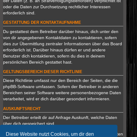
der Daten (z. B. an Strafverfolgungsbehörden) verpflichtet ist
oder die Daten zur Durchsetzung rechtlicher Interessen
erforderlich sind.
GESTATTUNG DER KONTAKTAUFNAHME
Du gestattest dem Betreiber darüber hinaus, dich unter den
von dir angegebenen Kontaktdaten zu kontaktieren, sofern
dies zur Übermittlung zentraler Informationen über das Board
erforderlich ist. Darüber hinaus dürfen er und andere
Benutzer dich kontaktieren, sofern du dies in deinem
persönlichen Bereich gestattet hast.
GELTUNGSBEREICH DIESER RICHTLINIE
Diese Richtlinie umfasst nur den Bereich der Seiten, die die
phpBB-Software umfassen. Sofern der Betreiber in anderen
Bereichen seiner Software weitere personenbezogene Daten
verarbeitet, wird er dich darüber gesondert informieren.
AUSKUNFTSRECHT
Der Betreiber erteilt dir auf Anfrage Auskunft, welche Daten
über dich gespeichert sind.
Diese Website nutzt Cookies, um dir den
Du kannst jederzeit die Löschung bzw. Sperrung deiner Daten