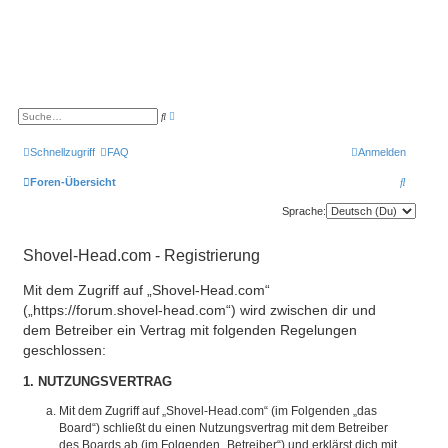
E
S
r
u
w
c
e
h
Schnellzugriff
FAQ
Anmelden
i
e
t
e
S
Foren-Übersicht
r
t
u
Sprache:
e
S
c
u
c
Shovel-Head.com - Registrierung
h
h
e
e
Mit dem Zugriff auf „Shovel-Head.com“
(„https://forum.shovel-head.com“) wird zwischen dir und
dem Betreiber ein Vertrag mit folgenden Regelungen
geschlossen:
1. NUTZUNGSVERTRAG
Mit dem Zugriff auf „Shovel-Head.com“ (im Folgenden „das
Board“) schließt du einen Nutzungsvertrag mit dem Betreiber
des Boards ab (im Folgenden „Betreiber“) und erklärst dich mit