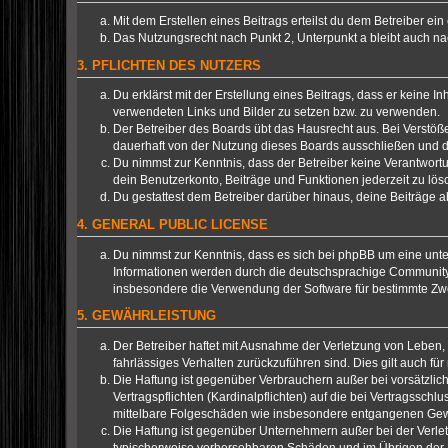
Mit dem Erstellen eines Beitrags erteilst du dem Betreiber e
Das Nutzungsrecht nach Punkt 2, Unterpunkt a bleibt auch 
3. PFLICHTEN DES NUTZERS
Du erklärst mit der Erstellung eines Beitrags, dass er keine I
verwendeten Links und Bilder zu setzen bzw. zu verwenden.
Der Betreiber des Boards übt das Hausrecht aus. Bei Verstö
dauerhaft von der Nutzung dieses Boards ausschließen und di
Du nimmst zur Kenntnis, dass der Betreiber keine Verantwortung
dein Benutzerkonto, Beiträge und Funktionen jederzeit zu lös
Du gestattest dem Betreiber darüber hinaus, deine Beiträge 
4. GENERAL PUBLIC LICENSE
Du nimmst zur Kenntnis, dass es sich bei phpBB um eine unter
Informationen werden durch die deutschsprachige Communit
insbesondere die Verwendung der Software für bestimmte Zwe
5. GEWÄHRLEISTUNG
Der Betreiber haftet mit Ausnahme der Verletzung von Leben, 
fahrlässiges Verhalten zurückzuführen sind. Dies gilt auch 
Die Haftung ist gegenüber Verbrauchern außer bei vorsätzli
Vertragspflichten (Kardinalpflichten) auf die bei Vertragssc
mittelbare Folgeschäden wie insbesondere entgangenen Ge
Die Haftung ist gegenüber Unternehmern außer bei der Verlet