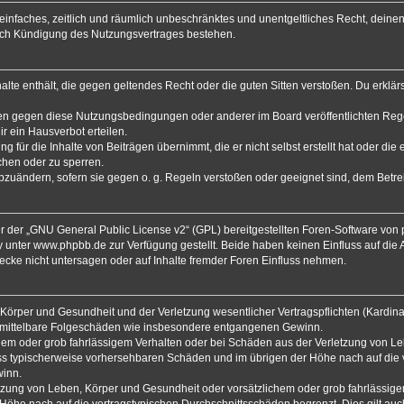
in einfaches, zeitlich und räumlich unbeschränktes und unentgeltliches Recht, dei
nach Kündigung des Nutzungsvertrages bestehen.
nhalte enthält, die gegen geltendes Recht oder die guten Sitten verstoßen. Du erklä
ßen gegen diese Nutzungsbedingungen oder anderer im Board veröffentlichten Reg
r ein Hausverbot erteilen.
 für die Inhalte von Beiträgen übernimmt, die er nicht selbst erstellt hat oder die
chen oder zu sperren.
abzuändern, sofern sie gegen o. g. Regeln verstoßen oder geeignet sind, dem Betr
 der „
GNU General Public License v2
“ (GPL) bereitgestellten Foren-Software von
y unter
www.phpbb.de
zur Verfügung gestellt. Beide haben keinen Einfluss auf die
cke nicht untersagen oder auf Inhalte fremder Foren Einfluss nehmen.
Körper und Gesundheit und der Verletzung wesentlicher Vertragspflichten (Kardinalp
für mittelbare Folgeschäden wie insbesondere entgangenen Gewinn.
chem oder grob fahrlässigem Verhalten oder bei Schäden aus der Verletzung von L
hluss typischerweise vorhersehbaren Schäden und im übrigen der Höhe nach auf die 
winn.
zung von Leben, Körper und Gesundheit oder vorsätzlichem oder grob fahrlässigem