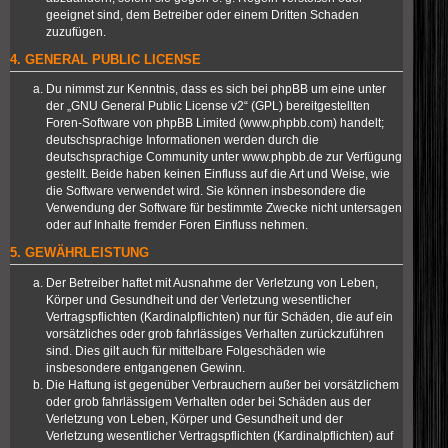
geeignet sind, dem Betreiber oder einem Dritten Schaden
zuzufügen.
4. GENERAL PUBLIC LICENSE
Du nimmst zur Kenntnis, dass es sich bei phpBB um eine unter
der „
GNU General Public License v2
“ (GPL) bereitgestellten
Foren-Software von phpBB Limited (
www.phpbb.com
) handelt;
deutschsprachige Informationen werden durch die
deutschsprachige Community unter
www.phpbb.de
zur Verfügung
gestellt. Beide haben keinen Einfluss auf die Art und Weise, wie
die Software verwendet wird. Sie können insbesondere die
Verwendung der Software für bestimmte Zwecke nicht untersagen
oder auf Inhalte fremder Foren Einfluss nehmen.
5. GEWÄHRLEISTUNG
Der Betreiber haftet mit Ausnahme der Verletzung von Leben,
Körper und Gesundheit und der Verletzung wesentlicher
Vertragspflichten (Kardinalpflichten) nur für Schäden, die auf ein
vorsätzliches oder grob fahrlässiges Verhalten zurückzuführen
sind. Dies gilt auch für mittelbare Folgeschäden wie
insbesondere entgangenen Gewinn.
Die Haftung ist gegenüber Verbrauchern außer bei vorsätzlichem
oder grob fahrlässigem Verhalten oder bei Schäden aus der
Verletzung von Leben, Körper und Gesundheit und der
Verletzung wesentlicher Vertragspflichten (Kardinalpflichten) auf