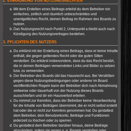
2. EINRÄUMUNG VON NUTZUNGSRECHTEN
Mit dem Erstellen eines Beitrags erteilst du dem Betreiber ein
einfaches, zeitlich und räumlich unbeschränktes und
unentgeltliches Recht, deinen Beitrag im Rahmen des Boards zu
nutzen.
Das Nutzungsrecht nach Punkt 2, Unterpunkt a bleibt auch nach
Kündigung des Nutzungsvertrages bestehen.
3. PFLICHTEN DES NUTZERS
Du erklärst mit der Erstellung eines Beitrags, dass er keine Inhalte
enthält, die gegen geltendes Recht oder die guten Sitten
verstoßen. Du erklärst insbesondere, dass du das Recht besitzt,
die in deinen Beiträgen verwendeten Links und Bilder zu setzen
bzw. zu verwenden.
Der Betreiber des Boards übt das Hausrecht aus. Bei Verstößen
gegen diese Nutzungsbedingungen oder anderer im Board
veröffentlichten Regeln kann der Betreiber dich nach Abmahnung
zeitweise oder dauerhaft von der Nutzung dieses Boards
ausschließen und dir ein Hausverbot erteilen.
Du nimmst zur Kenntnis, dass der Betreiber keine Verantwortung
für die Inhalte von Beiträgen übernimmt, die er nicht selbst erstellt
hat oder die er nicht zur Kenntnis genommen hat. Du gestattest
dem Betreiber, dein Benutzerkonto, Beiträge und Funktionen
jederzeit zu löschen oder zu sperren.
Du gestattest dem Betreiber darüber hinaus, deine Beiträge
abzuändern, sofern sie gegen o. g. Regeln verstoßen oder