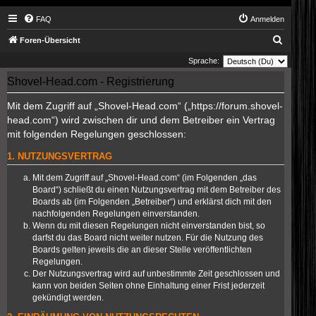
FAQ
Anmelden
S
Foren-Übersicht
u
Sprache:
c
Shovel-Head.com - Registrierung
h
Mit dem Zugriff auf „Shovel-Head.com“ („https://forum.shovel-
e
head.com“) wird zwischen dir und dem Betreiber ein Vertrag
mit folgenden Regelungen geschlossen:
1. NUTZUNGSVERTRAG
Mit dem Zugriff auf „Shovel-Head.com“ (im Folgenden „das
Board“) schließt du einen Nutzungsvertrag mit dem Betreiber des
Boards ab (im Folgenden „Betreiber“) und erklärst dich mit den
nachfolgenden Regelungen einverstanden.
Wenn du mit diesen Regelungen nicht einverstanden bist, so
darfst du das Board nicht weiter nutzen. Für die Nutzung des
Boards gelten jeweils die an dieser Stelle veröffentlichten
Regelungen.
Der Nutzungsvertrag wird auf unbestimmte Zeit geschlossen und
kann von beiden Seiten ohne Einhaltung einer Frist jederzeit
gekündigt werden.