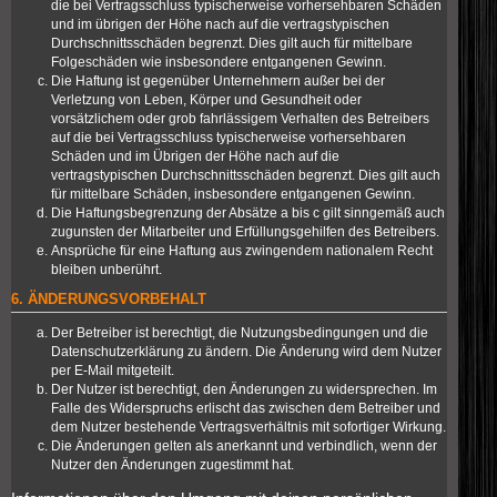
die bei Vertragsschluss typischerweise vorhersehbaren Schäden
und im übrigen der Höhe nach auf die vertragstypischen
Durchschnittsschäden begrenzt. Dies gilt auch für mittelbare
Folgeschäden wie insbesondere entgangenen Gewinn.
Die Haftung ist gegenüber Unternehmern außer bei der
Verletzung von Leben, Körper und Gesundheit oder
vorsätzlichem oder grob fahrlässigem Verhalten des Betreibers
auf die bei Vertragsschluss typischerweise vorhersehbaren
Schäden und im Übrigen der Höhe nach auf die
vertragstypischen Durchschnittsschäden begrenzt. Dies gilt auch
für mittelbare Schäden, insbesondere entgangenen Gewinn.
Die Haftungsbegrenzung der Absätze a bis c gilt sinngemäß auch
zugunsten der Mitarbeiter und Erfüllungsgehilfen des Betreibers.
Ansprüche für eine Haftung aus zwingendem nationalem Recht
bleiben unberührt.
6. ÄNDERUNGSVORBEHALT
Der Betreiber ist berechtigt, die Nutzungsbedingungen und die
Datenschutzerklärung zu ändern. Die Änderung wird dem Nutzer
per E-Mail mitgeteilt.
Der Nutzer ist berechtigt, den Änderungen zu widersprechen. Im
Falle des Widerspruchs erlischt das zwischen dem Betreiber und
dem Nutzer bestehende Vertragsverhältnis mit sofortiger Wirkung.
Die Änderungen gelten als anerkannt und verbindlich, wenn der
Nutzer den Änderungen zugestimmt hat.