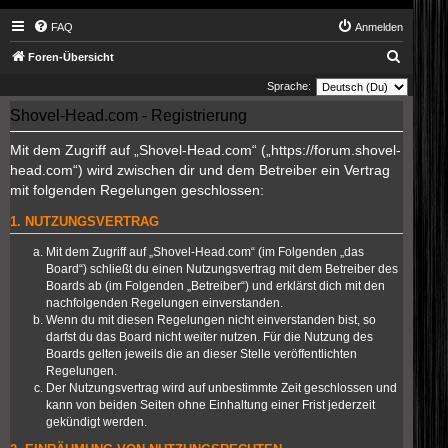
FAQ
Anmelden
S
Foren-Übersicht
u
Sprache:
c
Shovel-Head.com - Registrierung
h
Mit dem Zugriff auf „Shovel-Head.com“ („https://forum.shovel-
e
head.com“) wird zwischen dir und dem Betreiber ein Vertrag
mit folgenden Regelungen geschlossen:
1. NUTZUNGSVERTRAG
Mit dem Zugriff auf „Shovel-Head.com“ (im Folgenden „das
Board“) schließt du einen Nutzungsvertrag mit dem Betreiber des
Boards ab (im Folgenden „Betreiber“) und erklärst dich mit den
nachfolgenden Regelungen einverstanden.
Wenn du mit diesen Regelungen nicht einverstanden bist, so
darfst du das Board nicht weiter nutzen. Für die Nutzung des
Boards gelten jeweils die an dieser Stelle veröffentlichten
Regelungen.
Der Nutzungsvertrag wird auf unbestimmte Zeit geschlossen und
kann von beiden Seiten ohne Einhaltung einer Frist jederzeit
gekündigt werden.