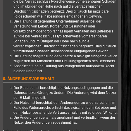
die bei Vertragsschluss typischerweise vorhersehbaren Schäden
und im übrigen der Höhe nach auf die vertragstypischen
Durchschnittsschäden begrenzt. Dies gilt auch für mittelbare
Folgeschäden wie insbesondere entgangenen Gewinn.
Die Haftung ist gegenüber Unternehmern außer bei der
Verletzung von Leben, Körper und Gesundheit oder
vorsätzlichem oder grob fahrlässigem Verhalten des Betreibers
auf die bei Vertragsschluss typischerweise vorhersehbaren
Schäden und im Übrigen der Höhe nach auf die
vertragstypischen Durchschnittsschäden begrenzt. Dies gilt auch
für mittelbare Schäden, insbesondere entgangenen Gewinn.
Die Haftungsbegrenzung der Absätze a bis c gilt sinngemäß auch
zugunsten der Mitarbeiter und Erfüllungsgehilfen des Betreibers.
Ansprüche für eine Haftung aus zwingendem nationalem Recht
bleiben unberührt.
6. ÄNDERUNGSVORBEHALT
Der Betreiber ist berechtigt, die Nutzungsbedingungen und die
Datenschutzerklärung zu ändern. Die Änderung wird dem Nutzer
per E-Mail mitgeteilt.
Der Nutzer ist berechtigt, den Änderungen zu widersprechen. Im
Falle des Widerspruchs erlischt das zwischen dem Betreiber und
dem Nutzer bestehende Vertragsverhältnis mit sofortiger Wirkung.
Die Änderungen gelten als anerkannt und verbindlich, wenn der
Nutzer den Änderungen zugestimmt hat.