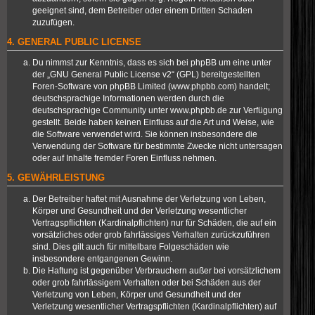
geeignet sind, dem Betreiber oder einem Dritten Schaden
zuzufügen.
4. GENERAL PUBLIC LICENSE
Du nimmst zur Kenntnis, dass es sich bei phpBB um eine unter
der „
GNU General Public License v2
“ (GPL) bereitgestellten
Foren-Software von phpBB Limited (
www.phpbb.com
) handelt;
deutschsprachige Informationen werden durch die
deutschsprachige Community unter
www.phpbb.de
zur Verfügung
gestellt. Beide haben keinen Einfluss auf die Art und Weise, wie
die Software verwendet wird. Sie können insbesondere die
Verwendung der Software für bestimmte Zwecke nicht untersagen
oder auf Inhalte fremder Foren Einfluss nehmen.
5. GEWÄHRLEISTUNG
Der Betreiber haftet mit Ausnahme der Verletzung von Leben,
Körper und Gesundheit und der Verletzung wesentlicher
Vertragspflichten (Kardinalpflichten) nur für Schäden, die auf ein
vorsätzliches oder grob fahrlässiges Verhalten zurückzuführen
sind. Dies gilt auch für mittelbare Folgeschäden wie
insbesondere entgangenen Gewinn.
Die Haftung ist gegenüber Verbrauchern außer bei vorsätzlichem
oder grob fahrlässigem Verhalten oder bei Schäden aus der
Verletzung von Leben, Körper und Gesundheit und der
Verletzung wesentlicher Vertragspflichten (Kardinalpflichten) auf