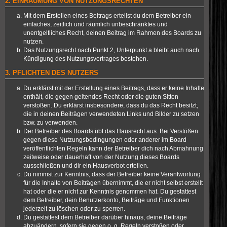
2. EINRÄUMUNG VON NUTZUNGSRECHTEN
Mit dem Erstellen eines Beitrags erteilst du dem Betreiber ein
einfaches, zeitlich und räumlich unbeschränktes und
unentgeltliches Recht, deinen Beitrag im Rahmen des Boards zu
nutzen.
Das Nutzungsrecht nach Punkt 2, Unterpunkt a bleibt auch nach
Kündigung des Nutzungsvertrages bestehen.
3. PFLICHTEN DES NUTZERS
Du erklärst mit der Erstellung eines Beitrags, dass er keine Inhalte
enthält, die gegen geltendes Recht oder die guten Sitten
verstoßen. Du erklärst insbesondere, dass du das Recht besitzt,
die in deinen Beiträgen verwendeten Links und Bilder zu setzen
bzw. zu verwenden.
Der Betreiber des Boards übt das Hausrecht aus. Bei Verstößen
gegen diese Nutzungsbedingungen oder anderer im Board
veröffentlichten Regeln kann der Betreiber dich nach Abmahnung
zeitweise oder dauerhaft von der Nutzung dieses Boards
ausschließen und dir ein Hausverbot erteilen.
Du nimmst zur Kenntnis, dass der Betreiber keine Verantwortung
für die Inhalte von Beiträgen übernimmt, die er nicht selbst erstellt
hat oder die er nicht zur Kenntnis genommen hat. Du gestattest
dem Betreiber, dein Benutzerkonto, Beiträge und Funktionen
jederzeit zu löschen oder zu sperren.
Du gestattest dem Betreiber darüber hinaus, deine Beiträge
abzuändern, sofern sie gegen o. g. Regeln verstoßen oder