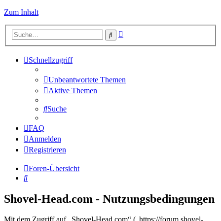
Zum Inhalt
Erweiterte
Suche
Suche
Schnellzugriff
Unbeantwortete Themen
Aktive Themen
Suche
FAQ
Anmelden
Registrieren
Foren-Übersicht
Suche
Shovel-Head.com - Nutzungsbedingungen
Mit dem Zugriff auf „Shovel-Head.com“ („https://forum.shovel-