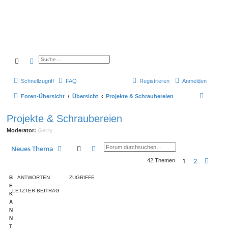
Suche
Erweiterte Suche
Schnellzugriff
FAQ
Registrieren
Anmelden
S
Foren-Übersicht
Übersicht
Projekte & Schraubereien
u
Projekte & Schraubereien
c
Moderator:
Gerry
h
e
Suche
Erweiterte Suche
Neues Thema
1
2
Näch
42 Themen
B
ANTWORTEN
ZUGRIFFE
E
LETZTER BEITRAG
K
A
N
N
T