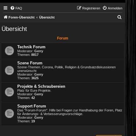
FAQ
Registrieren
Anmelden
S
Foren-Übersicht
Übersicht
u
Übersicht
c
Forum
h
e
Technik Forum
Moderator:
Gerry
Themen:
8817
Szene Forum
Szene-Themen. Corona, Politik, Religion & Grundsatzdiskussionen
unerwünscht
Moderator:
Gerry
Themen:
3625
Projekte & Schraubereien
Platz für Eure Projekte.
Moderator:
Gerry
Themen:
42
Support Forum
Das "Forum-Forum". Hilfe bei Fragen zur Handhabung der Foren, Platz
für Änderungs- & Verbesserungsvorschläge.
Moderator:
Gerry
Themen:
19