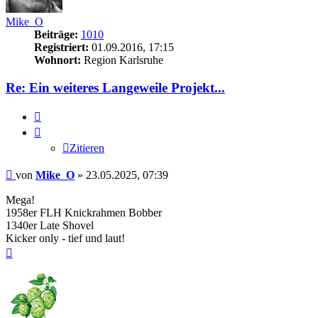
Mike_O
Beiträge:
1010
Registriert:
01.09.2016, 17:15
Wohnort:
Region Karlsruhe
Re: Ein weiteres Langeweile Projekt...
Zitieren
Zitieren
Beitrag
von
Mike_O
»
23.05.2025, 07:39
Mega!
1958er FLH Knickrahmen Bobber
1340er Late Shovel
Kicker only - tief und laut!
Nach
oben