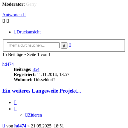
Moderator:
Gerry
Antworten
Druckansicht
Erweiterte
Suche
Suche
15 Beiträge • Seite
1
von
1
hd474
Beiträge:
354
Registriert:
11.11.2014, 18:57
Wohnort:
Düsseldorf!
Ein weiteres Langeweile Projekt...
Zitieren
Zitieren
Beitrag
von
hd474
»
21.05.2025, 18:51