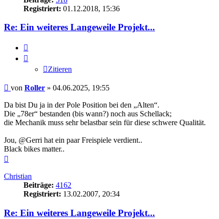
Registriert:
01.12.2018, 15:36
Re: Ein weiteres Langeweile Projekt...
Zitieren
Zitieren
Beitrag
von
Roller
»
04.06.2025, 19:55
Da bist Du ja in der Pole Position bei den „Alten“.
Die „78er“ bestanden (bis wann?) noch aus Schellack;
die Mechanik muss sehr belastbar sein für diese schwere Qualität.
Jou, @Gerri hat ein paar Freispiele verdient..
Black bikes matter..
Nach
oben
Christian
Beiträge:
4162
Registriert:
13.02.2007, 20:34
Re: Ein weiteres Langeweile Projekt...