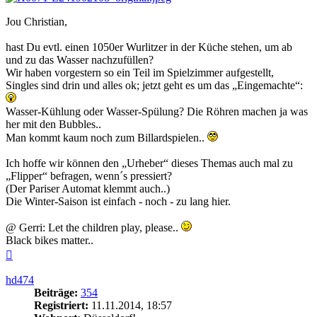
Jou Christian,
hast Du evtl. einen 1050er Wurlitzer in der Küche stehen, um ab
und zu das Wasser nachzufüllen?
Wir haben vorgestern so ein Teil im Spielzimmer aufgestellt,
Singles sind drin und alles ok; jetzt geht es um das „Eingemachte“:
Wasser-Kühlung oder Wasser-Spülung? Die Röhren machen ja was
her mit den Bubbles..
Man kommt kaum noch zum Billardspielen..
Ich hoffe wir können den „Urheber“ dieses Themas auch mal zu
„Flipper“ befragen, wenn´s pressiert?
(Der Pariser Automat klemmt auch..)
Die Winter-Saison ist einfach - noch - zu lang hier.
@ Gerri: Let the children play, please..
Black bikes matter..
Nach
oben
hd474
Beiträge:
354
Registriert:
11.11.2014, 18:57