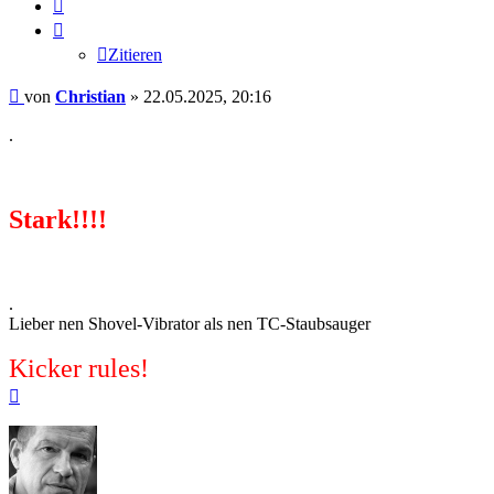
Zitieren
Zitieren
Beitrag
von
Christian
»
22.05.2025, 20:16
.
Stark!!!!
.
Lieber nen Shovel-Vibrator als nen TC-Staubsauger
Kicker rules!
Nach
oben