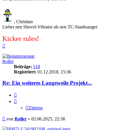
, Christian
Lieber nen Shovel-Vibrator als nen TC-Staubsauger
Kicker rules!
Nach
oben
Roller
Beiträge:
518
Registriert:
01.12.2018, 15:36
Re: Ein weiteres Langeweile Projekt...
Zitieren
Zitieren
Beitrag
von
Roller
»
02.06.2025, 22:38