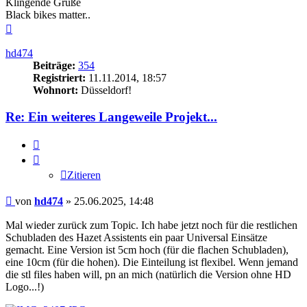
Klingende Grüße
Black bikes matter..
Nach
oben
hd474
Beiträge:
354
Registriert:
11.11.2014, 18:57
Wohnort:
Düsseldorf!
Re: Ein weiteres Langeweile Projekt...
Zitieren
Zitieren
Beitrag
von
hd474
»
25.06.2025, 14:48
Mal wieder zurück zum Topic. Ich habe jetzt noch für die restlichen
Schubladen des Hazet Assistents ein paar Universal Einsätze
gemacht. Eine Version ist 5cm hoch (für die flachen Schubladen),
eine 10cm (für die hohen). Die Einteilung ist flexibel. Wenn jemand
die stl files haben will, pn an mich (natürlich die Version ohne HD
Logo...!)