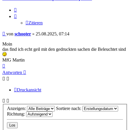
Zitieren
Zitieren
Beitrag
von
schooter
»
25.08.2025, 07:14
Moin
das find ich echt geil mit den gedruckten sachen die Beleuchtet sind
MfG Martin
Nach
oben
Antworten
Druckansicht
Anzeigen:
Sortiere nach:
Richtung: