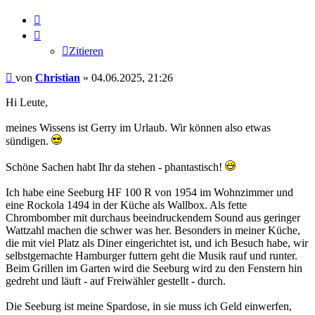
Zitieren
Zitieren
Beitrag
von
Christian
»
04.06.2025, 21:26
Hi Leute,
meines Wissens ist Gerry im Urlaub. Wir können also etwas
sündigen.
Schöne Sachen habt Ihr da stehen - phantastisch!
Ich habe eine Seeburg HF 100 R von 1954 im Wohnzimmer und
eine Rockola 1494 in der Küche als Wallbox. Als fette
Chrombomber mit durchaus beeindruckendem Sound aus geringer
Wattzahl machen die schwer was her. Besonders in meiner Küche,
die mit viel Platz als Diner eingerichtet ist, und ich Besuch habe, wir
selbstgemachte Hamburger futtern geht die Musik rauf und runter.
Beim Grillen im Garten wird die Seeburg wird zu den Fenstern hin
gedreht und läuft - auf Freiwähler gestellt - durch.
Die Seeburg ist meine Spardose, in sie muss ich Geld einwerfen,