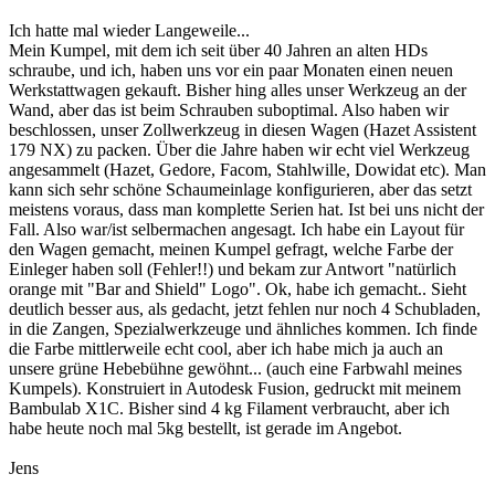
Ich hatte mal wieder Langeweile...
Mein Kumpel, mit dem ich seit über 40 Jahren an alten HDs
schraube, und ich, haben uns vor ein paar Monaten einen neuen
Werkstattwagen gekauft. Bisher hing alles unser Werkzeug an der
Wand, aber das ist beim Schrauben suboptimal. Also haben wir
beschlossen, unser Zollwerkzeug in diesen Wagen (Hazet Assistent
179 NX) zu packen. Über die Jahre haben wir echt viel Werkzeug
angesammelt (Hazet, Gedore, Facom, Stahlwille, Dowidat etc). Man
kann sich sehr schöne Schaumeinlage konfigurieren, aber das setzt
meistens voraus, dass man komplette Serien hat. Ist bei uns nicht der
Fall. Also war/ist selbermachen angesagt. Ich habe ein Layout für
den Wagen gemacht, meinen Kumpel gefragt, welche Farbe der
Einleger haben soll (Fehler!!) und bekam zur Antwort "natürlich
orange mit "Bar and Shield" Logo". Ok, habe ich gemacht.. Sieht
deutlich besser aus, als gedacht, jetzt fehlen nur noch 4 Schubladen,
in die Zangen, Spezialwerkzeuge und ähnliches kommen. Ich finde
die Farbe mittlerweile echt cool, aber ich habe mich ja auch an
unsere grüne Hebebühne gewöhnt... (auch eine Farbwahl meines
Kumpels). Konstruiert in Autodesk Fusion, gedruckt mit meinem
Bambulab X1C. Bisher sind 4 kg Filament verbraucht, aber ich
habe heute noch mal 5kg bestellt, ist gerade im Angebot.
Jens