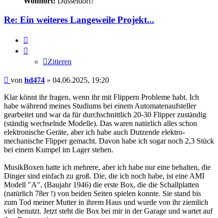
Wohnort:
Düsseldorf!
Re: Ein weiteres Langeweile Projekt...
Zitieren
Zitieren
Beitrag
von
hd474
»
04.06.2025, 19:20
Klar könnt ihr fragen, wenn ihr mit Flippern Probleme habt. Ich
habe während meines Studiums bei einem Automatenaufsteller
gearbeitet und war da für durchschnittlich 20-30 Flipper zuständig
(ständig wechselnde Modelle). Das waren natürlich alles schon
elektronische Geräte, aber ich habe auch Dutzende elektro-
mechanische Flipper gemacht. Davon habe ich sogar noch 2,3 Stück
bei einem Kumpel im Lager stehen.
MusikBoxen hatte ich mehrere, aber ich habe nur eine behalten, die
Dinger sind einfach zu groß. Die, die ich noch habe, ist eine AMI
Modell "A", (Baujahr 1946) die erste Box, die die Schallplatten
(natürlich 78er !) von beiden Seiten spielen konnte. Sie stand bis
zum Tod meiner Mutter in ihrem Haus und wurde von ihr ziemlich
viel benutzt. Jetzt steht die Box bei mir in der Garage und wartet auf