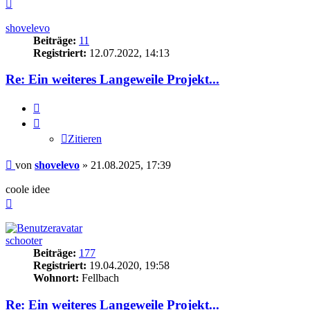
Nach
oben
shovelevo
Beiträge:
11
Registriert:
12.07.2022, 14:13
Re: Ein weiteres Langeweile Projekt...
Zitieren
Zitieren
Beitrag
von
shovelevo
»
21.08.2025, 17:39
coole idee
Nach
oben
schooter
Beiträge:
177
Registriert:
19.04.2020, 19:58
Wohnort:
Fellbach
Re: Ein weiteres Langeweile Projekt...