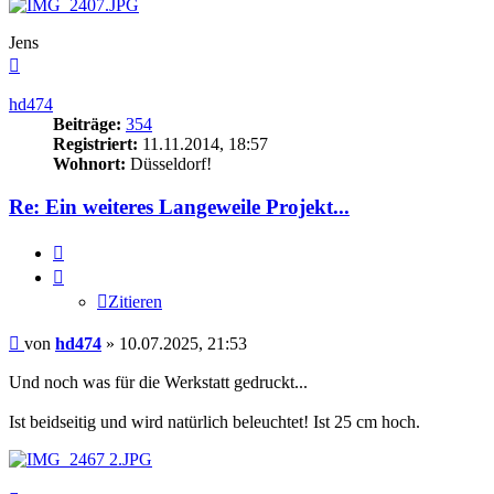
Jens
Nach
oben
hd474
Beiträge:
354
Registriert:
11.11.2014, 18:57
Wohnort:
Düsseldorf!
Re: Ein weiteres Langeweile Projekt...
Zitieren
Zitieren
Beitrag
von
hd474
»
10.07.2025, 21:53
Und noch was für die Werkstatt gedruckt...
Ist beidseitig und wird natürlich beleuchtet! Ist 25 cm hoch.