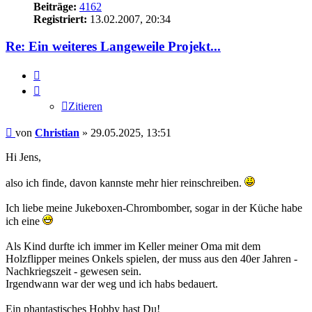
Beiträge:
4162
Registriert:
13.02.2007, 20:34
Re: Ein weiteres Langeweile Projekt...
Zitieren
Zitieren
Beitrag
von
Christian
»
29.05.2025, 13:51
Hi Jens,
also ich finde, davon kannste mehr hier reinschreiben.
Ich liebe meine Jukeboxen-Chrombomber, sogar in der Küche habe
ich eine
Als Kind durfte ich immer im Keller meiner Oma mit dem
Holzflipper meines Onkels spielen, der muss aus den 40er Jahren -
Nachkriegszeit - gewesen sein.
Irgendwann war der weg und ich habs bedauert.
Ein phantastisches Hobby hast Du!