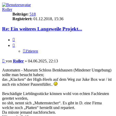
Roller
Beiträge:
518
Registriert:
01.12.2018, 15:36
Re: Ein weiteres Langeweile Projekt...
Zitieren
Zitieren
Beitrag
von
Roller
»
04.06.2025, 22:13
Automaten - Museum Schloss Benkhausen (Mindener Umgebung)
sollte man besucht haben;
das „Klacken“ der High-Heels auf dem Weg zur Juke Box war / ist
auch ein schöner Pausenfüller..
Beschädigte Lieblingsstücke können wohl von echten Fachleuten
gerettet werden,
no shit, nennt sich „Mutternstecher“. Es gibt in D. eine Firma
welche noch „Platten“ herstellt und repariert.
Da müsste jemand nachforschen.