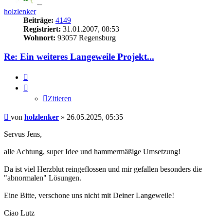
holzlenker
Beiträge:
4149
Registriert:
31.01.2007, 08:53
Wohnort:
93057 Regensburg
Re: Ein weiteres Langeweile Projekt...
Zitieren
Zitieren
Beitrag
von
holzlenker
»
26.05.2025, 05:35
Servus Jens,
alle Achtung, super Idee und hammermäßige Umsetzung!
Da ist viel Herzblut reingeflossen und mir gefallen besonders die
"abnormalen" Lösungen.
Eine Bitte, verschone uns nicht mit Deiner Langeweile!
Ciao Lutz