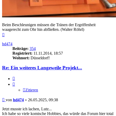
Beim Beschleunigen müssen die Tränen der Ergriffenheit
waagerecht zum Ohr hin abfließen. (Walter Röhrl)
Nach
oben
hd474
Beiträge:
354
Registriert:
11.11.2014, 18:57
Wohnort:
Düsseldorf!
Re: Ein weiteres Langeweile Projekt...
Zitieren
Zitieren
Beitrag
von
hd474
»
26.05.2025, 09:38
Jetzt musste ich lachen, Lutz...
Ich habe so viele komische Hobbies, das würde das Forum hier total