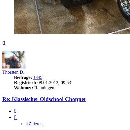
Nach
oben
Thorsten D.
Beiträge:
1845
Registriert:
08.01.2012, 09:53
Wohnort:
Renningen
Re: Klassischer Oldschool Chopper
Zitieren
Zitieren