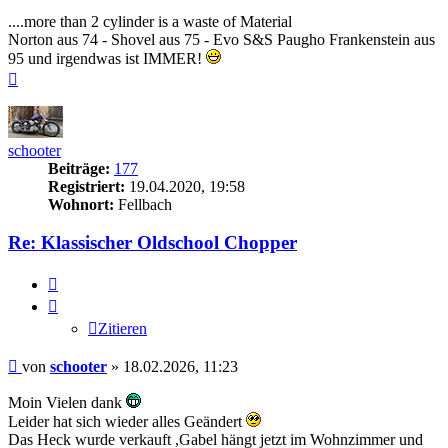
....more than 2 cylinder is a waste of Material
Norton aus 74 - Shovel aus 75 - Evo S&S Paugho Frankenstein aus
95 und irgendwas ist IMMER!
Nach
oben
schooter
Beiträge:
177
Registriert:
19.04.2020, 19:58
Wohnort:
Fellbach
Re: Klassischer Oldschool Chopper
Zitieren
Zitieren
Beitrag
von
schooter
»
18.02.2026, 11:23
Moin Vielen dank
Leider hat sich wieder alles Geändert
Das Heck wurde verkauft ,Gabel hängt jetzt im Wohnzimmer und