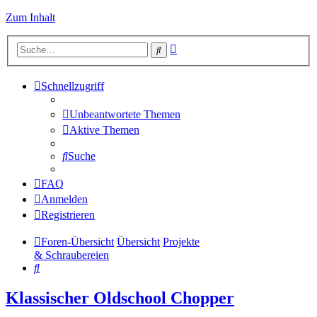
Zum Inhalt
Erweiterte
Suche
Suche
Schnellzugriff
Unbeantwortete Themen
Aktive Themen
Suche
FAQ
Anmelden
Registrieren
Foren-Übersicht
Übersicht
Projekte
& Schraubereien
Suche
Klassischer Oldschool Chopper