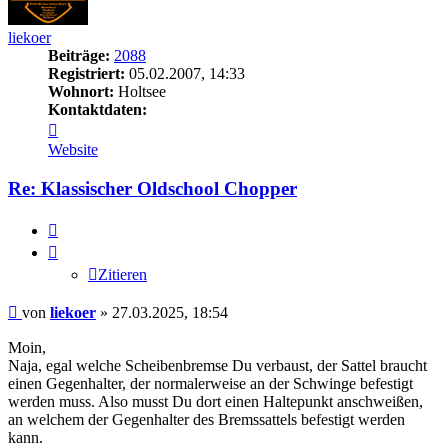
liekoer
Beiträge:
2088
Registriert:
05.02.2007, 14:33
Wohnort:
Holtsee
Kontaktdaten:
Kontaktdaten
von
Website
liekoer
Re: Klassischer Oldschool Chopper
Zitieren
Zitieren
Beitrag
von
liekoer
»
27.03.2025, 18:54
Moin,
Naja, egal welche Scheibenbremse Du verbaust, der Sattel braucht
einen Gegenhalter, der normalerweise an der Schwinge befestigt
werden muss. Also musst Du dort einen Haltepunkt anschweißen,
an welchem der Gegenhalter des Bremssattels befestigt werden
kann.