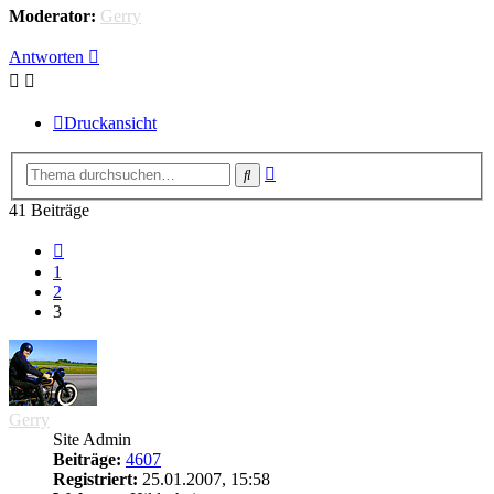
Moderator:
Gerry
Antworten
Druckansicht
Erweiterte
Suche
Suche
41 Beiträge
Vorherige
1
2
3
Gerry
Site Admin
Beiträge:
4607
Registriert:
25.01.2007, 15:58