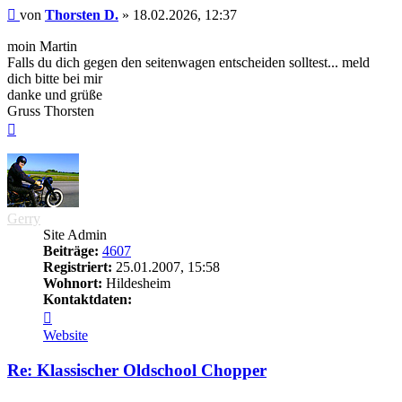
Beitrag
von
Thorsten D.
»
18.02.2026, 12:37
moin Martin
Falls du dich gegen den seitenwagen entscheiden solltest... meld
dich bitte bei mir
danke und grüße
Gruss Thorsten
Nach
oben
Gerry
Site Admin
Beiträge:
4607
Registriert:
25.01.2007, 15:58
Wohnort:
Hildesheim
Kontaktdaten:
Kontaktdaten
von
Website
Gerry
Re: Klassischer Oldschool Chopper