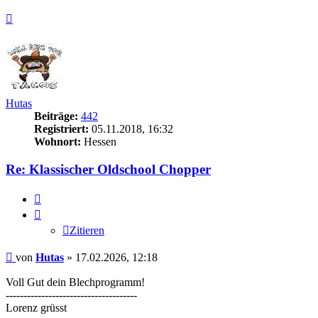
Nach
oben
Hutas
Beiträge:
442
Registriert:
05.11.2018, 16:32
Wohnort:
Hessen
Re: Klassischer Oldschool Chopper
Zitieren
Zitieren
Beitrag
von
Hutas
»
17.02.2026, 12:18
Voll Gut dein Blechprogramm!
-------------------------------------
Lorenz grüsst