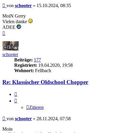
Beitrag
von
schooter
»
15.10.2024, 08:35
MoiN Gerry
Vielen danke
ADEE
Nach
oben
schooter
Beiträge:
177
Registriert:
19.04.2020, 19:58
Wohnort:
Fellbach
Re: Klassischer Oldschool Chopper
Zitieren
Zitieren
Beitrag
von
schooter
»
28.11.2024, 07:58
Moin