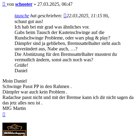
Beitrag
von
schooter
»
27.03.2025, 06:47
tausche
hat geschrieben:
22.03.2025, 11:15
Hi,
schaut gut aus!
Ich hab bei mir grad was ähnliches vor.
Gabs beim Tausch der Kastenschwinge auf die
Rundschwinge Probleme, oder wars plug & play?
Dämpfer sind ja geblieben, Bremssattelhalter sieht auch
unverändert aus, Nabe auch, …?
Die Abstützung für den Bremssattelhalter musstest du
vermutlich ändern, sonst auch noch was?
Grüße!
Daniel
Moin Daniel
Schwinge Passt PP in den Rahmen .
Dämpfer war auch kein Problem .
Radachse passt nicht und mit der Bremse kann ich dir nicht sagen da
das jetz alles neu ist .
MfG Martin
Nach
oben