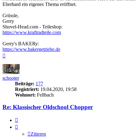
Eberhard ein eigenes Thema eröffnet.
Grüssle,
Gerry
Shovel-Head.com - Teileshop:
https://www.kraftradteile.com
Gerry's BAKERy:
https://www.bakergetriebe.de
Nach
oben
schooter
Beiträge:
177
Registriert:
19.04.2020, 19:58
Wohnort:
Fellbach
Re: Klassischer Oldschool Chopper
Zitieren
Zitieren