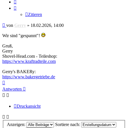
Zitieren
Zitieren
Beitrag
von
Gerry
»
18.02.2026, 14:00
Wir sind "gespannt"!
Gruß,
Gerry
Shovel-Head.com - Teileshop:
https://www.kraftradteile.com
Gerry's BAKERy:
https://www.bakergetriebe.de
Nach
oben
Antworten
Druckansicht
Anzeigen:
Sortiere nach: