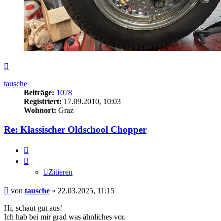
Nach
oben
tausche
Beiträge:
1078
Registriert:
17.09.2010, 10:03
Wohnort:
Graz
Re: Klassischer Oldschool Chopper
Zitieren
Zitieren
Beitrag
von
tausche
»
22.03.2025, 11:15
Hi, schaut gut aus!
Ich hab bei mir grad was ähnliches vor.