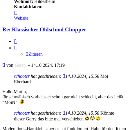
Wohnort:
Hildesheim
Kontaktdaten:
Kontaktdaten
von
Website
Gerry
Re: Klassischer Oldschool Chopper
Zitieren
Zitieren
Beitrag
von
Gerry
»
14.10.2024, 17:19
schooter
hat geschrieben:
14.10.2024, 15:58
Moi
Eberhard
Hallo Martin,
für schwäbisch vorbelastet schon gar nicht schlecht, aber das heißt
"MoiN".
schooter
hat geschrieben:
14.10.2024, 15:58
Könnte
dieser Gerry das bitte mal verschieben
Moderations-Harakiri... aber es hat funktioniert. Habe für den fetten