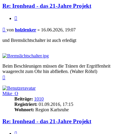
Re: Ironhead - das 21-Jahre Projekt
Zitieren
Beitrag
von
holzlenker
»
16.06.2026, 19:07
und Bremslichtschalter ist auch erledigt
Beim Beschleunigen müssen die Tränen der Ergriffenheit
waagerecht zum Ohr hin abfließen. (Walter Röhrl)
Nach
oben
Mike_O
Beiträge:
1010
Registriert:
01.09.2016, 17:15
Wohnort:
Region Karlsruhe
Re: Ironhead - das 21-Jahre Projekt
Zitieren