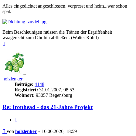
Alles eingedichtet angeschlossen, verpresst und heim...war schon
spät.
Beim Beschleunigen müssen die Tränen der Ergriffenheit
waagerecht zum Ohr hin abfließen. (Walter Röhrl)
Nach
oben
holzlenker
Beiträge:
4148
Registriert:
31.01.2007, 08:53
Wohnort:
93057 Regensburg
Re: Ironhead - das 21-Jahre Projekt
Zitieren
Beitrag
von
holzlenker
»
16.06.2026, 18:59