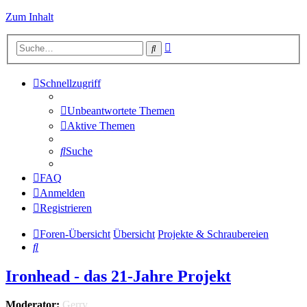
Zum Inhalt
Erweiterte
Suche
Suche
Schnellzugriff
Unbeantwortete Themen
Aktive Themen
Suche
FAQ
Anmelden
Registrieren
Foren-Übersicht
Übersicht
Projekte & Schraubereien
Suche
Ironhead - das 21-Jahre Projekt
Moderator:
Gerry