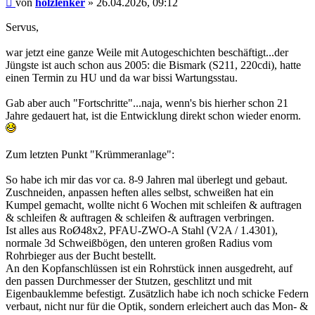
von
holzlenker
»
26.04.2026, 09:12
Servus,
war jetzt eine ganze Weile mit Autogeschichten beschäftigt...der
Jüngste ist auch schon aus 2005: die Bismark (S211, 220cdi), hatte
einen Termin zu HU und da war bissi Wartungsstau.
Gab aber auch "Fortschritte"...naja, wenn's bis hierher schon 21
Jahre gedauert hat, ist die Entwicklung direkt schon wieder enorm.
Zum letzten Punkt "Krümmeranlage":
So habe ich mir das vor ca. 8-9 Jahren mal überlegt und gebaut.
Zuschneiden, anpassen heften alles selbst, schweißen hat ein
Kumpel gemacht, wollte nicht 6 Wochen mit schleifen & auftragen
& schleifen & auftragen & schleifen & auftragen verbringen.
Ist alles aus RoØ48x2, PFAU-ZWO-A Stahl (V2A / 1.4301),
normale 3d Schweißbögen, den unteren großen Radius vom
Rohrbieger aus der Bucht bestellt.
An den Kopfanschlüssen ist ein Rohrstück innen ausgedreht, auf
den passen Durchmesser der Stutzen, geschlitzt und mit
Eigenbauklemme befestigt. Zusätzlich habe ich noch schicke Federn
verbaut, nicht nur für die Optik, sondern erleichert auch das Mon- &