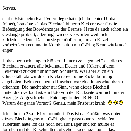
Servus,
da die Kiste beim Kauf Vorverlegte hatte (ein beliebter Umbau
früher), brauchte ich das Blechteil hinterm Kickercover für die
Befestigung des Bowdenzuges der Bremse. Hatte da auch schon ein
Gestänge probiert, allerdings wieder verworfen weil nicht
zufriedenstellend. Das mußte gekröpft sein, um am Ritzel
vorbeizukommen und in Kombination mit O-Ring Kette wirds noch
enger.
Habe aber nach langem Stöbern, Lauern & Jagen bei "ka" dieses
Blechteil ergattert, alle bekannten Dealer und Höker auf dem
Teilemarkt zucken nur mit den Schultern. War aber auch ein
Glücksfall...da wurde ein Kickercover ohne Kickerbohrung
angeboten. Beim genaueren Hinsehen war eine Inbusschraube zu
erkennen. Die macht aber nur Sinn, wenn dieses Blechteil
hintendran verbaut ist, ein Foto von der Rückseite war nicht in der
Anzeige. Angeschrieben, Foto angefordert: BINGO!
Warum der ganze Vortext? Genau, mein Frisör ist krank!
Ich habe ein 23-er Ritzel montiert. Das ist das Größte, was unter
dieses Blechdingens mit O-Ringkette passt ohne zu schleifen,
außerdem hatte ich das noch neu auf Lager und ich mußte es
förmlich mit der Ritzelmutter aufziehen, so passgenau ist das.