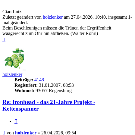
Ciao Lutz
Zuletzt geändert von
holzlenker
am 27.04.2026, 10:40, insgesamt 1-
mal geändert.
Beim Beschleunigen müssen die Tränen der Ergriffenheit
waagerecht zum Ohr hin abfließen. (Walter Röhrl)
Nach
oben
holzlenker
Beiträge:
4148
Registriert:
31.01.2007, 08:53
Wohnort:
93057 Regensburg
Re: Ironhead - das 21-Jahre Projekt -
Kettenspanner
Zitieren
Beitrag
von
holzlenker
»
26.04.2026, 09:54