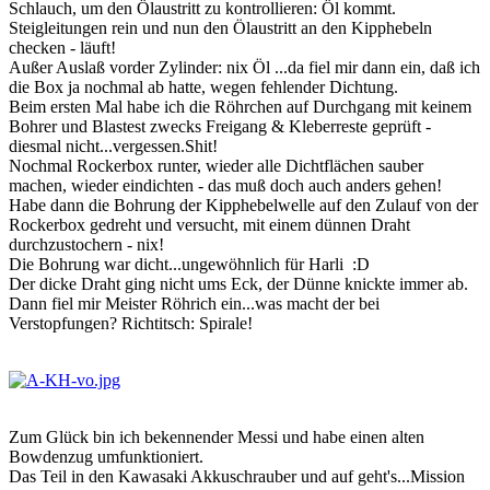
Schlauch, um den Ölaustritt zu kontrollieren: Öl kommt.
Steigleitungen rein und nun den Ölaustritt an den Kipphebeln
checken - läuft!
Außer Auslaß vorder Zylinder: nix Öl ...da fiel mir dann ein, daß ich
die Box ja nochmal ab hatte, wegen fehlender Dichtung.
Beim ersten Mal habe ich die Röhrchen auf Durchgang mit keinem
Bohrer und Blastest zwecks Freigang & Kleberreste geprüft -
diesmal nicht...vergessen.Shit!
Nochmal Rockerbox runter, wieder alle Dichtflächen sauber
machen, wieder eindichten - das muß doch auch anders gehen!
Habe dann die Bohrung der Kipphebelwelle auf den Zulauf von der
Rockerbox gedreht und versucht, mit einem dünnen Draht
durchzustochern - nix!
Die Bohrung war dicht...ungewöhnlich für Harli :D
Der dicke Draht ging nicht ums Eck, der Dünne knickte immer ab.
Dann fiel mir Meister Röhrich ein...was macht der bei
Verstopfungen? Richtitsch: Spirale!
Zum Glück bin ich bekennender Messi und habe einen alten
Bowdenzug umfunktioniert.
Das Teil in den Kawasaki Akkuschrauber und auf geht's...Mission