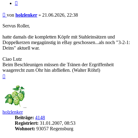
Zitieren
Beitrag
von
holzlenker
»
21.06.2026, 22:38
Servus Roller,
hatte damals die kompletten Köpfe mit Stahleinsätzen und
Doppelkerzen megagünstig in eBay geschossen...als noch "3-2-1:
Deins" aktuell war.
Ciao Lutz
Beim Beschleunigen müssen die Tränen der Ergriffenheit
waagerecht zum Ohr hin abfließen. (Walter Röhrl)
Nach
oben
holzlenker
Beiträge:
4148
Registriert:
31.01.2007, 08:53
Wohnort:
93057 Regensburg