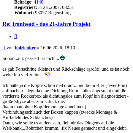
Beiträge:
4148
Registriert:
31.01.2007, 08:53
Wohnort:
93057 Regensburg
Re: Ironhead - das 21-Jahre Projekt
Zitieren
Beitrag
von
holzlenker
»
16.06.2026, 18:10
Soooo...nix passiert iss nicht...
es gab Fortschritte (kleine) und Rückschläge (große) und es ist noch
weiterhin viel zu tun...
Ich hatte ja die Köpfe schon mal drauf...und beim Bier (Jever Fun)
aufmachen...liegt da eine Dichtung Rum... alles abgesucht und die
vorderste Rockerbox als dichtungslos zum Kopf hin diagnostiziert -
große Shyze aber zum Glück die.
(kann man ohne Kopfdemontage abnehmen).
Verbindungsschlauch der Boxen kappen (zwecks Montage &
Auffädeln des Schlauches).
Dann, wie sollte es anders sein, fiel mir das Dingens auf die
Werkbank...Röhrchen krumm...fix Neues gemacht und eingeklebt.