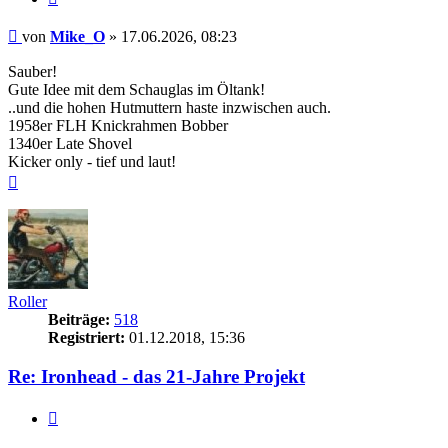
Beitrag
von
Mike_O
»
17.06.2026, 08:23
Sauber!
Gute Idee mit dem Schauglas im Öltank!
..und die hohen Hutmuttern haste inzwischen auch.
1958er FLH Knickrahmen Bobber
1340er Late Shovel
Kicker only - tief und laut!
Nach
oben
Roller
Beiträge:
518
Registriert:
01.12.2018, 15:36
Re: Ironhead - das 21-Jahre Projekt
Zitieren