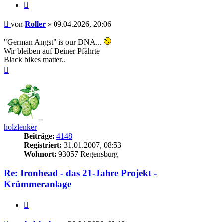
Zitieren
Beitrag
von
Roller
»
09.04.2026, 20:06
"German Angst" is our DNA...
Wir bleiben auf Deiner Pfährte
Black bikes matter..
Nach
oben
holzlenker
Beiträge:
4148
Registriert:
31.01.2007, 08:53
Wohnort:
93057 Regensburg
Re: Ironhead - das 21-Jahre Projekt -
Krümmeranlage
Zitieren
Beitrag