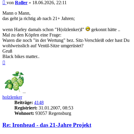
Beitrag
von
Roller
»
18.06.2026, 22:11
Mann o Mann,
das geht ja richtig ab nach 21+ Jahren;
wenn Harley damals schon "H(olzlenker)I"
gekonnt hätte ..
Mal zu den Köpfen eine Frage:
Waren die noch "in der Wertung" bez. Sitz-Verschleiß oder hast Du
wohlweisslich auf Ventil-Sitze umgerüstet?
Gruß
Black bikes matter..
Nach
oben
holzlenker
Beiträge:
4148
Registriert:
31.01.2007, 08:53
Wohnort:
93057 Regensburg
Re: Ironhead - das 21-Jahre Projekt