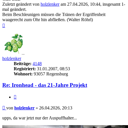
Zuletzt geändert von
holzlenker
am 27.04.2026, 10:44, insgesamt 1-
mal geändert.
Beim Beschleunigen müssen die Tränen der Ergriffenheit
waagerecht zum Ohr hin abfließen. (Walter Röhrl)
Nach
oben
holzlenker
Beiträge:
4148
Registriert:
31.01.2007, 08:53
Wohnort:
93057 Regensburg
Re: Ironhead - das 21-Jahre Projekt
Zitieren
Beitrag
von
holzlenker
»
26.04.2026, 20:13
upps, da war jetzt nur der Auspuffhalter...